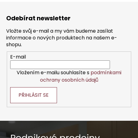
Z
á
Odebírat newsletter
p
a
Vložte svůj e-mail a my vám budeme zasílat
t
informace o nových produktech na našem e-
í
shopu.
E-mail
Vložením e-mailu souhlasíte s
podmínkami
ochrany osobních údajů
PŘIHLÁSIT SE