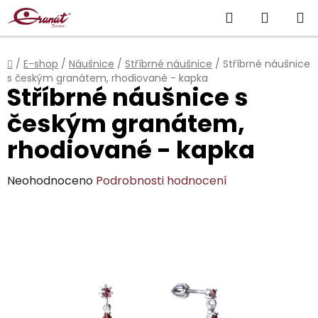
Přejít
Hledat
NÁKUP
na
obsah
KOŠÍK
Domů
/
E-shop
/
Náušnice
/
Stříbrné náušnice
/
Stříbrné náušnice
s českým granátem, rhodiované - kapka
Stříbrné náušnice s
českým granátem,
rhodiované - kapka
Průměrné
Neohodnoceno
Podrobnosti hodnocení
hodnocení
produktu
je
0,0
z
5
hvězdiček.