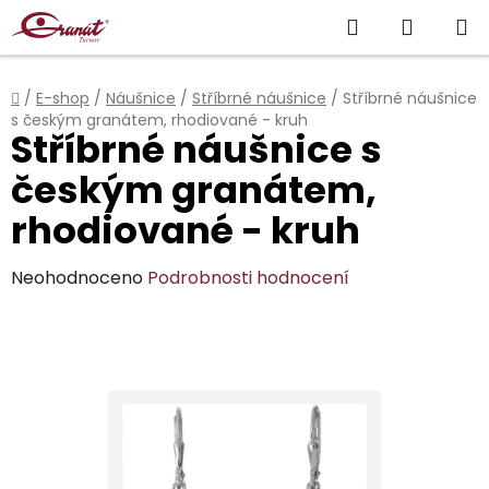
Přejít
Hledat
NÁKUP
na
obsah
KOŠÍK
Domů
/
E-shop
/
Náušnice
/
Stříbrné náušnice
/
Stříbrné náušnice
s českým granátem, rhodiované - kruh
Stříbrné náušnice s
českým granátem,
rhodiované - kruh
Průměrné
Neohodnoceno
Podrobnosti hodnocení
hodnocení
produktu
je
0,0
z
5
hvězdiček.