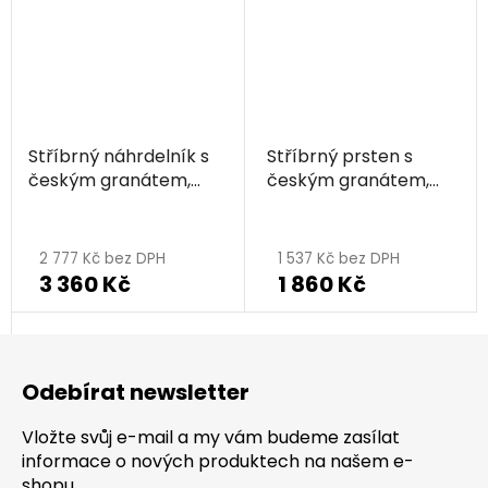
Stříbrný náhrdelník s
Stříbrný prsten s
českým granátem,
českým granátem,
rhodiovaný - kruh
rhodiovaný - kruh
2 777 Kč bez DPH
1 537 Kč bez DPH
3 360 Kč
1 860 Kč
Z
á
Odebírat newsletter
p
a
Vložte svůj e-mail a my vám budeme zasílat
t
informace o nových produktech na našem e-
shopu.