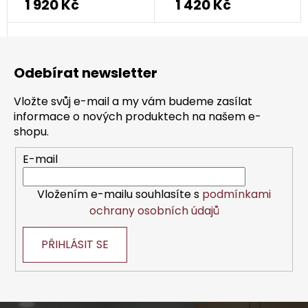
1 920 Kč
1 420 Kč
Z
á
Odebírat newsletter
p
a
Vložte svůj e-mail a my vám budeme zasílat
t
informace o nových produktech na našem e-
í
shopu.
E-mail
Vložením e-mailu souhlasíte s
podmínkami
ochrany osobních údajů
PŘIHLÁSIT SE