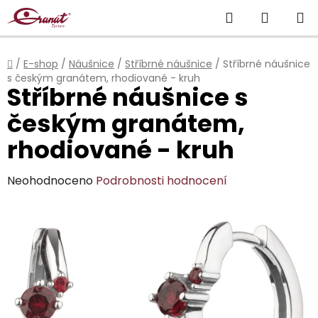
Přejít
Hledat
NÁKUP
na
obsah
KOŠÍK
Domů
/
E-shop
/
Náušnice
/
Stříbrné náušnice
/
Stříbrné náušnice
s českým granátem, rhodiované - kruh
Stříbrné náušnice s
českým granátem,
rhodiované - kruh
Průměrné
Neohodnoceno
Podrobnosti hodnocení
hodnocení
produktu
je
0,0
z
5
hvězdiček.