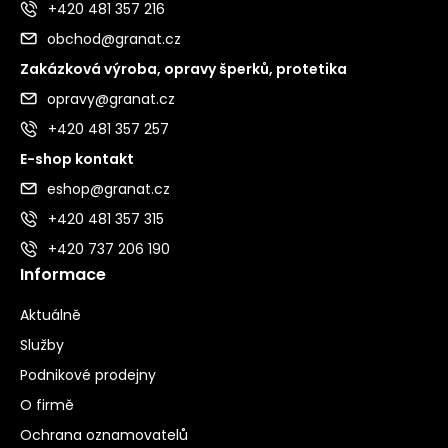
+420 481 357 216
obchod@granat.cz
Zakázková výroba, opravy šperků, protetika
opravy@granat.cz
+420 481 357 257
E-shop kontakt
eshop@granat.cz
+420 481 357 315
+420 737 206 190
Informace
Aktuálně
Služby
Podnikové prodejny
O firmě
Ochrana oznamovatelů