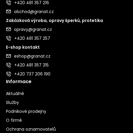
+420 481 357 216
obchod@granat.cz
Zakázková výroba, opravy šperků, protetika
opravy@granat.cz
+420 481 357 257
E-shop kontakt
eshop@granat.cz
+420 481 357 315
+420 737 206 190
Informace
Aktuálně
Služby
Podnikové prodejny
O firmě
Ochrana oznamovatelů