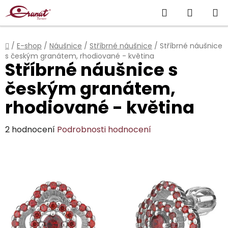
Přejít
Hledat
NÁKUP
na
obsah
KOŠÍK
Domů
/
E-shop
/
Náušnice
/
Stříbrné náušnice
/
Stříbrné náušnice
s českým granátem, rhodiované - květina
Stříbrné náušnice s
českým granátem,
rhodiované - květina
Průměrné
2 hodnocení
Podrobnosti hodnocení
hodnocení
produktu
je
5,0
z
5
hvězdiček.