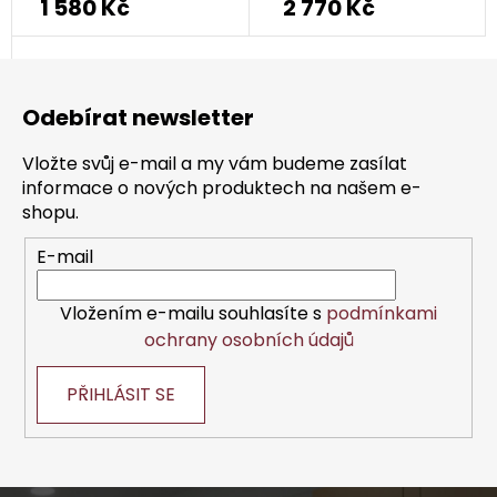
1 580 Kč
2 770 Kč
Z
á
Odebírat newsletter
p
a
Vložte svůj e-mail a my vám budeme zasílat
t
informace o nových produktech na našem e-
í
shopu.
E-mail
Vložením e-mailu souhlasíte s
podmínkami
ochrany osobních údajů
PŘIHLÁSIT SE