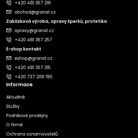
+420 481 357 216
obchod@granat.cz
Zakázková výroba, opravy šperků, protetika
opravy@granat.cz
+420 481 357 257
E-shop kontakt
eshop@granat.cz
+420 481 357 315
+420 737 206 190
Informace
Aktuálně
Služby
Podnikové prodejny
O firmě
Ochrana oznamovatelů