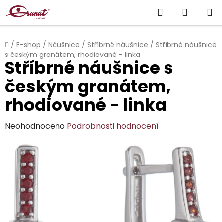
Přejít
Hledat
NÁKUP
na
obsah
KOŠÍK
Domů
/
E-shop
/
Náušnice
/
Stříbrné náušnice
/
Stříbrné náušnice
s českým granátem, rhodiované - linka
Stříbrné náušnice s
českým granátem,
rhodiované - linka
Průměrné
Neohodnoceno
Podrobnosti hodnocení
hodnocení
produktu
je
0,0
z
5
hvězdiček.