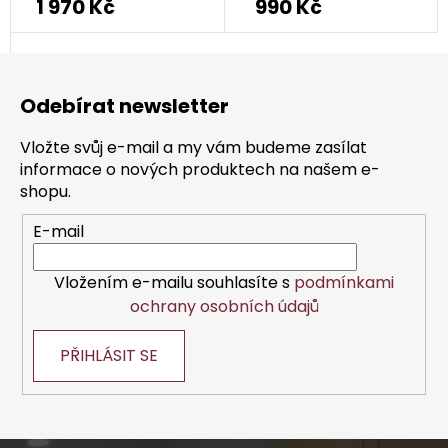
1 970 Kč
990 Kč
Z
á
Odebírat newsletter
p
a
Vložte svůj e-mail a my vám budeme zasílat
t
informace o nových produktech na našem e-
í
shopu.
E-mail
Vložením e-mailu souhlasíte s
podmínkami
ochrany osobních údajů
PŘIHLÁSIT SE