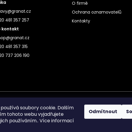
ika
O firmě
ravy@granat.cz
Ochrana oznamovatelů
20 481 357 257
Kontakty
 kontakt
hop@granat.cz
0 481 357 315
20 737 206 190
používá soubory cookie. Dalším
Odmítnout
S
m tohoto webu vyjadřujete
ejich používáním.. Více informací