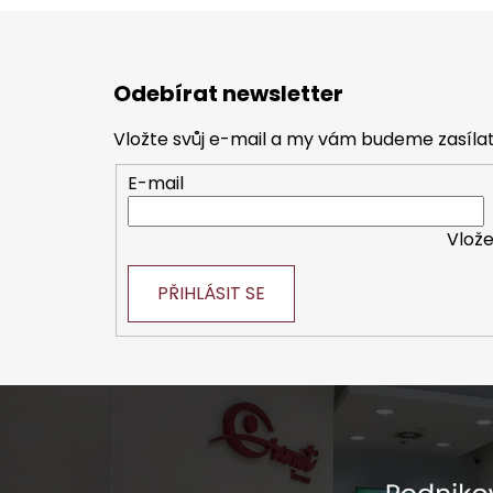
Z
á
Odebírat newsletter
p
a
Vložte svůj e-mail a my vám budeme zasíl
t
E-mail
í
Vlože
PŘIHLÁSIT SE