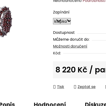
Průměrné
Neohodnoceno
Podrobnosti
hodnocení
Zapínání
produktu
je
0,0
z
Dostupnost
5
Můžeme doručit do:
hvězdiček.
Možnosti doručení
Kód:
8 220 Kč
/ pa
Měrná cena:
Tisk
Zeptat se
Popis
Hodnocení
Diskuz