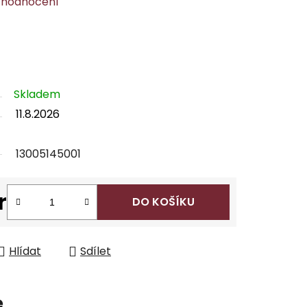
 hodnocení
Skladem
11.8.2026
13005145001
r
DO KOŠÍKU
Hlídat
Sdílet
e