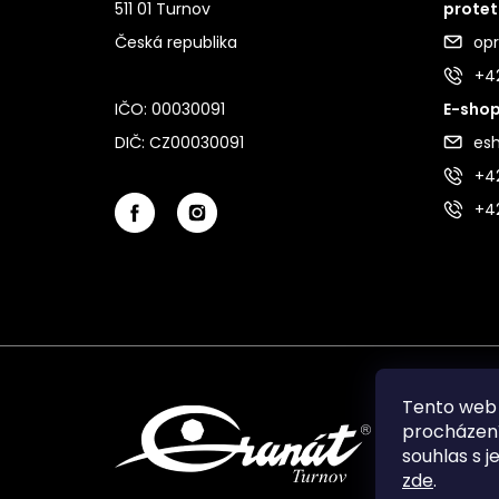
511 01 Turnov
protet
Česká republika
op
+4
IČO: 00030091
E-shop
DIČ: CZ00030091
es
+42
+4
Tento web 
procházení
souhlas s j
zde
.