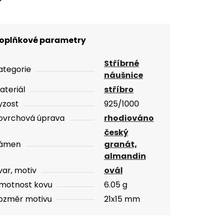
oplňkové parametry
Stříbrné
ategorie
náušnice
ateriál
stříbro
yzost
925/1000
ovrchová úprava
rhodiováno
český
ámen
granát,
almandin
var, motiv
ovál
motnost kovu
6.05 g
ozměr motivu
21x15 mm