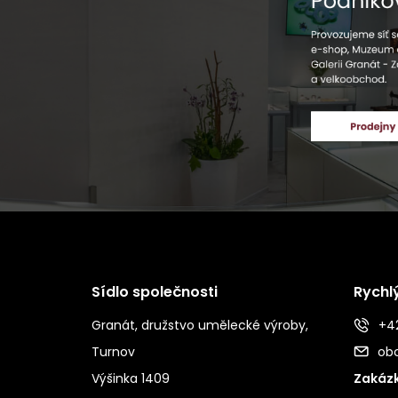
Sídlo společnosti
Rychl
Granát, družstvo umělecké výroby,
+42
Turnov
ob
Výšinka 1409
Zakázk