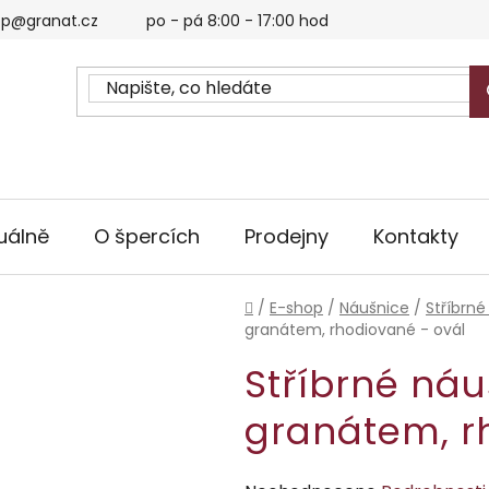
p@granat.cz
po - pá 8:00 - 17:00 hod
uálně
O špercích
Prodejny
Kontakty
Domů
/
E-shop
/
Náušnice
/
Stříbrné
granátem, rhodiované - ovál
Stříbrné ná
granátem, r