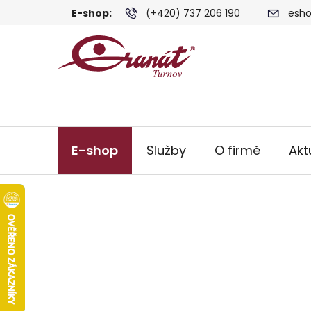
Přejít
E-shop:
(+420) 737 206 190
esho
na
obsah
E-shop
Služby
O firmě
Akt