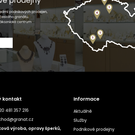
ý kontakt
Informace
0 481 357 216
Aktuálně
chod@granat.cz
Služby
ová výroba, opravy šperků,
Podnikové prodejny