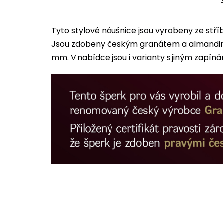
Tyto stylové náušnice jsou vyrobeny ze stř
Jsou zdobeny českým granátem a almandinem.
mm. V nabídce jsou i varianty s jiným zapíná