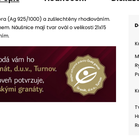
íbra (Ag 925/1000) a zušlechtěny rhodiováním.
D
 Náušnice mají tvar ovál o velikosti 21x15
ním.
K
M
R
P
K
T
H
R