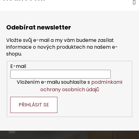
Z
á
Odebírat newsletter
p
a
Vložte svůj e-mail a my vám budeme zasílat
t
informace o nových produktech na našem e-
í
shopu.
E-mail
Vložením e-mailu souhlasíte s
podmínkami
ochrany osobních údajů
PŘIHLÁSIT SE