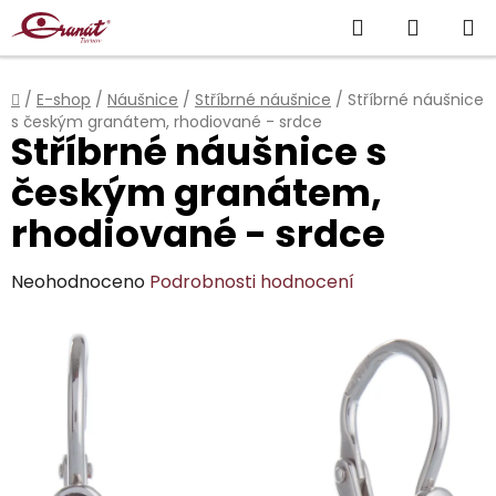
Přejít
Hledat
NÁKUP
na
obsah
KOŠÍK
Domů
/
E-shop
/
Náušnice
/
Stříbrné náušnice
/
Stříbrné náušnice
s českým granátem, rhodiované - srdce
Stříbrné náušnice s
českým granátem,
rhodiované - srdce
Průměrné
Neohodnoceno
Podrobnosti hodnocení
hodnocení
produktu
je
0,0
z
5
hvězdiček.