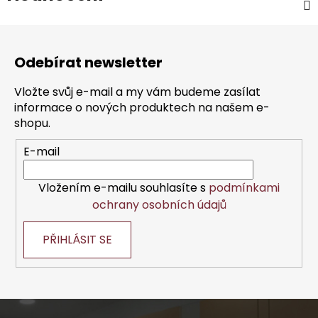
Z
á
Odebírat newsletter
p
a
Vložte svůj e-mail a my vám budeme zasílat
t
informace o nových produktech na našem e-
í
shopu.
E-mail
Vložením e-mailu souhlasíte s
podmínkami
ochrany osobních údajů
PŘIHLÁSIT SE