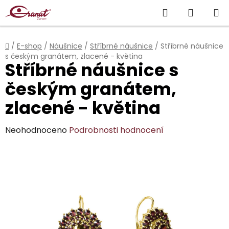
Přejít
Hledat
NÁKUP
na
obsah
KOŠÍK
Domů
/
E-shop
/
Náušnice
/
Stříbrné náušnice
/
Stříbrné náušnice
s českým granátem, zlacené - květina
Stříbrné náušnice s
českým granátem,
zlacené - květina
Průměrné
Neohodnoceno
Podrobnosti hodnocení
hodnocení
produktu
je
0,0
z
5
hvězdiček.