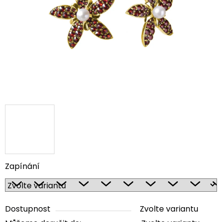
5
hvězdiček.
Zapínání
Dostupnost
Zvolte variantu