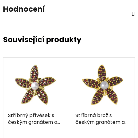
Hodnocení
Související produkty
Stříbrný přívěsek s
Stříbrná brož s
českým granátem a
českým granátem a
perlou, zlacený -
perlou, zlacená -
květina
květina