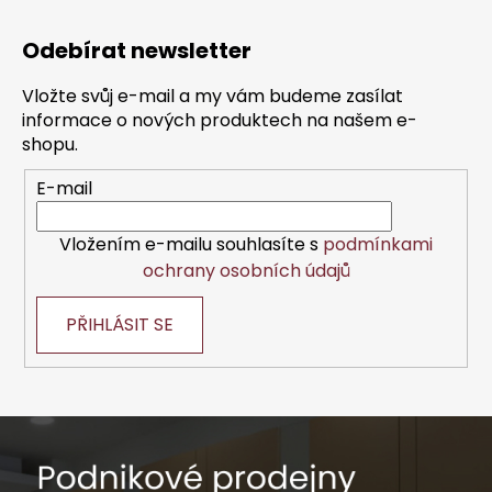
Z
á
Odebírat newsletter
p
a
Vložte svůj e-mail a my vám budeme zasílat
t
informace o nových produktech na našem e-
í
shopu.
E-mail
Vložením e-mailu souhlasíte s
podmínkami
ochrany osobních údajů
PŘIHLÁSIT SE