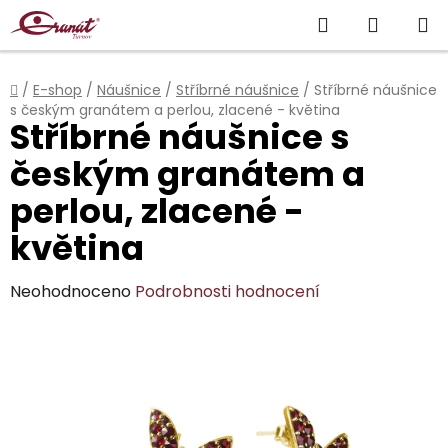
Přejít
Hledat
NÁKUP
na
obsah
KOŠÍK
Domů
/
E-shop
/
Náušnice
/
Stříbrné náušnice
/
Stříbrné náušnice
s českým granátem a perlou, zlacené - květina
Stříbrné náušnice s
českým granátem a
perlou, zlacené -
květina
Průměrné
Neohodnoceno
Podrobnosti hodnocení
hodnocení
produktu
je
0,0
z