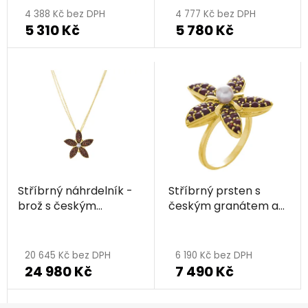
4 388 Kč bez DPH
4 777 Kč bez DPH
5 310 Kč
5 780 Kč
Stříbrný náhrdelník -
Stříbrný prsten s
brož s českým
českým granátem a
granátem a perlou,
perlou, zlacený -
zlacený - květina
květina
20 645 Kč bez DPH
6 190 Kč bez DPH
24 980 Kč
7 490 Kč