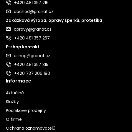
+420 481 357 216
obchod@granat.cz
Zakázková výroba, opravy šperků, protetika
opravy@granat.cz
+420 481 357 257
E-shop kontakt
eshop@granat.cz
+420 481 357 315
+420 737 206 190
Informace
Aktuálně
Služby
Podnikové prodejny
O firmě
Ochrana oznamovatelů