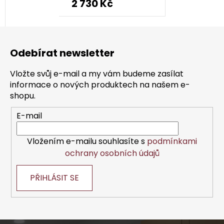
2 730 Kč
produktu
je
Z
4,5
á
z
Odebírat newsletter
p
5
a
hvězdiček.
Vložte svůj e-mail a my vám budeme zasílat
t
informace o nových produktech na našem e-
í
shopu.
E-mail
Vložením e-mailu souhlasíte s
podmínkami
ochrany osobních údajů
PŘIHLÁSIT SE