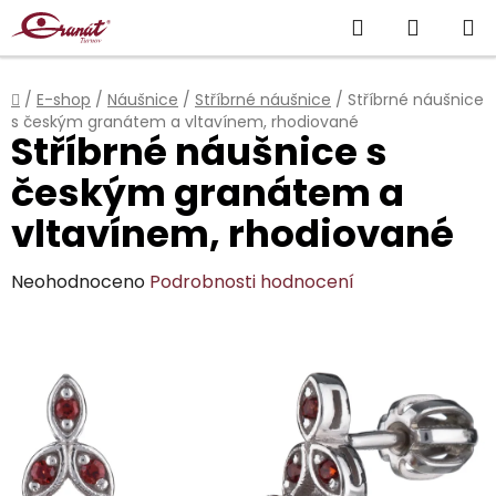
Přejít
Hledat
NÁKUP
na
obsah
KOŠÍK
Domů
/
E-shop
/
Náušnice
/
Stříbrné náušnice
/
Stříbrné náušnice
s českým granátem a vltavínem, rhodiované
Stříbrné náušnice s
českým granátem a
vltavínem, rhodiované
Průměrné
Neohodnoceno
Podrobnosti hodnocení
hodnocení
produktu
je
0,0
z
5
hvězdiček.