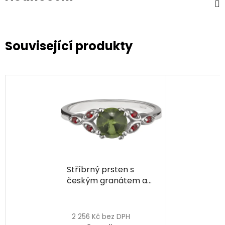
Související produkty
Stříbrný prsten s
českým granátem a
vltavínem, rhodiovaný
Průměrné
hodnocení
2 256 Kč bez DPH