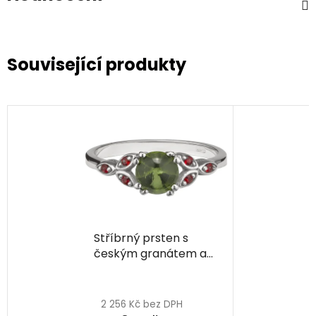
Související produkty
Stříbrný prsten s
českým granátem a
vltavínem, rhodiovaný
Průměrné
hodnocení
2 256 Kč bez DPH