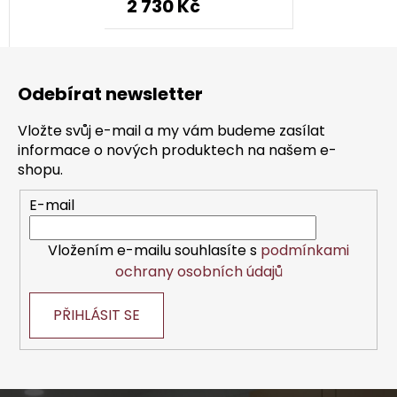
2 730 Kč
produktu
je
Z
4,5
á
z
Odebírat newsletter
p
5
a
hvězdiček.
Vložte svůj e-mail a my vám budeme zasílat
t
informace o nových produktech na našem e-
í
shopu.
E-mail
Vložením e-mailu souhlasíte s
podmínkami
ochrany osobních údajů
PŘIHLÁSIT SE