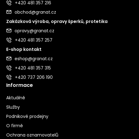
+420 481 357 216
obchod@granat.cz
Zakázková výroba, opravy šperků, protetika
opravy@granat.cz
+420 481 357 257
E-shop kontakt
eshop@granat.cz
+420 481 357 315
+420 737 206 190
Informace
Aktuálně
Služby
Podnikové prodejny
O firmě
Ochrana oznamovatelů