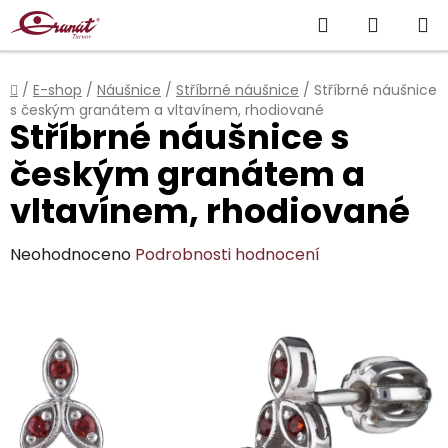
Přejít
Hledat
NÁKUP
na
obsah
KOŠÍK
Domů
/
E-shop
/
Náušnice
/
Stříbrné náušnice
/
Stříbrné náušnice
s českým granátem a vltavínem, rhodiované
Stříbrné náušnice s
českým granátem a
vltavínem, rhodiované
Průměrné
Neohodnoceno
Podrobnosti hodnocení
hodnocení
produktu
je
0,0
z
5
hvězdiček.