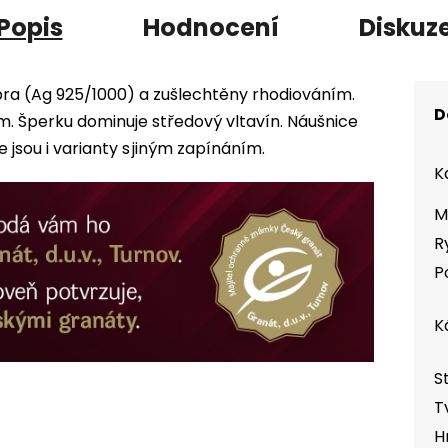
Popis
Hodnocení
Diskuz
íbra (Ag 925/1000) a zušlechtěny rhodiováním.
D
 Šperku dominuje středový vltavín. Náušnice
e jsou i varianty s jiným zapínáním.
K
M
R
P
K
S
T
H