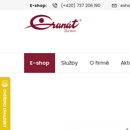
Přejít
E-shop:
(+420) 737 206 190
esho
na
obsah
E-shop
Služby
O firmě
Akt