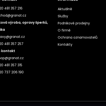
0 481 357 216
Aktuálně
chod@granat.cz
Služby
ová výroba, opravy šperků,
Podnikové prodejny
ika
O firmě
ravy@granat.cz
Ochrana oznamovatelů
20 481 357 257
Kontakty
 kontakt
hop@granat.cz
0 481 357 315
20 737 206 190