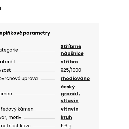
e
oplňkové parametry
Stříbrné
ategorie
náušnice
ateriál
stříbro
yzost
925/1000
ovrchová úprava
rhodiováno
český
ámen
granát,
vltavín
tředový kámen
vltavín
var, motiv
kruh
motnost kovu
5.6 g