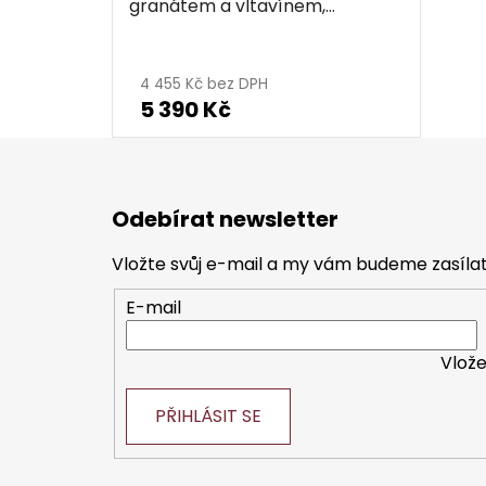
granátem a vltavínem,
rhodiovaný - kruh
Průměrné
hodnocení
4 455 Kč bez DPH
5 390 Kč
produktu
je
5,0
Z
z
á
Odebírat newsletter
p
5
a
hvězdiček.
Vložte svůj e-mail a my vám budeme zasíl
t
E-mail
í
Vlože
PŘIHLÁSIT SE