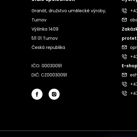
Granát, družstvo umělecké výroby,
+42
Turnov
ob
Výšinka 1409
Zakázk
511 01 Turnov
protet
Česká republika
op
+4
IČO: 00030091
E-shop
DIČ: CZ00030091
es
+42
+4