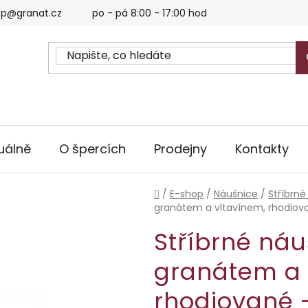
p@granat.cz
po - pá 8:00 - 17:00 hod
uálně
O špercích
Prodejny
Kontakty
Domů
/
E-shop
/
Náušnice
/
Stříbrné
granátem a vltavínem, rhodiova
Stříbrné ná
granátem a 
rhodiované 