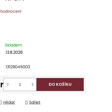
 hodnocení
Skladem
13.8.2026
13129045003
r
DO KOŠÍKU
Hlídat
Sdílet