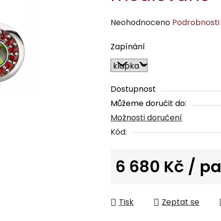
Průměrné
Neohodnoceno
Podrobnosti
hodnocení
Zapínání
produktu
je
0,0
z
Dostupnost
5
Můžeme doručit do:
hvězdiček.
Možnosti doručení
Kód:
6 680 Kč
/ pa
Měrná cena:
Tisk
Zeptat se