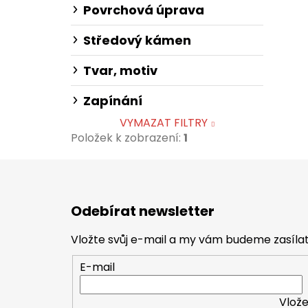
Povrchová úprava
Středový kámen
Tvar, motiv
Zapínání
VYMAZAT FILTRY
Položek k zobrazení:
1
Z
á
Odebírat newsletter
p
a
Vložte svůj e-mail a my vám budeme zasíl
t
E-mail
í
Vlože