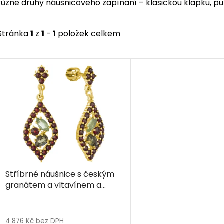
různé druhy náušnicového zapínání – klasickou klapku, puze
Stránka
1
z
1
-
1
položek celkem
V
ý
p
i
s
p
r
o
d
Stříbrné náušnice s českým
u
granátem a vltavínem a
k
peridotem, zlacené - kapka
t
ů
4 876 Kč bez DPH