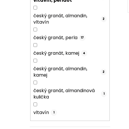
vltavín, peridot
český granát, almandin,
2
vltavín
český granát, perla
17
český granát, kamej
4
český granát, almandin,
2
kamej
český granát, almandinová
1
kulička
vltavín
1