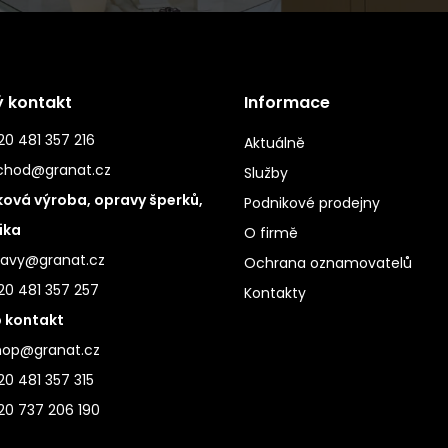
ý kontakt
Informace
0 481 357 216
Aktuálně
chod@granat.cz
Služby
ová výroba, opravy šperků,
Podnikové prodejny
ika
O firmě
ravy@granat.cz
Ochrana oznamovatelů
20 481 357 257
Kontakty
 kontakt
hop@granat.cz
0 481 357 315
20 737 206 190