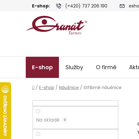
Přejít
E-shop:
(+420) 737 206 190
esho
na
obsah
E-shop
Služby
O firmě
Akt
Domů
/
E-shop
/
Náušnice
/
Stříbrné náušnice
P
o
s
Na skladě
t
0
r
a