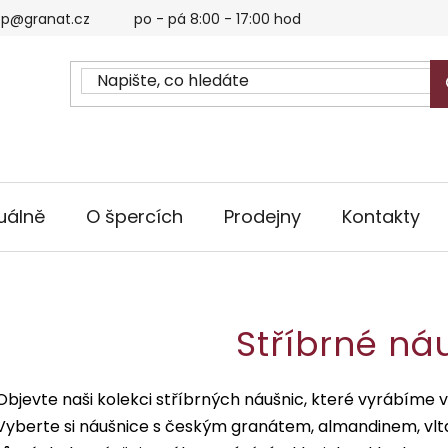
p@granat.cz
po - pá 8:00 - 17:00 hod
uálně
O špercích
Prodejny
Kontakty
Stříbrné ná
Objevte naši kolekci stříbrných náušnic, které vyrábíme
Vyberte si náušnice s českým granátem, almandinem, vlt