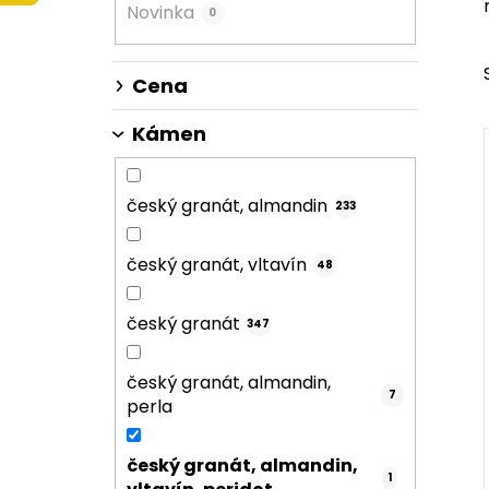
Novinka
0
n
n
í
Cena
p
a
Kámen
n
e
český granát, almandin
233
l
český granát, vltavín
48
český granát
347
český granát, almandin,
7
perla
český granát, almandin,
1