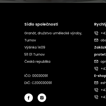
Sídlo společnosti
Rychl
Granát, družstvo umělecké výroby,
+42
Turnov
ob
Výšinka 1409
Zakázk
511 01 Turnov
protet
Česká republika
op
+4
IČO: 00030091
E-shop
DIČ: CZ00030091
es
+42
+4