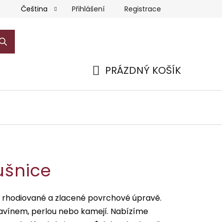
Přihlášení
Registrace
Čeština
PRÁZDNÝ KOŠÍK
NÁKUPNÍ
KOŠÍK
ušnice
 v rhodiované a zlacené povrchové úpravě.
avínem, perlou nebo kamejí. Nabízíme