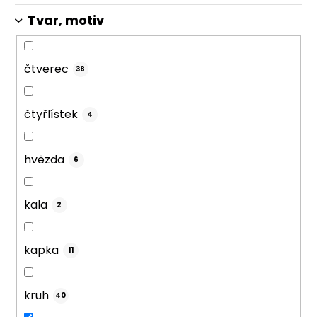
Tvar, motiv
čtverec
38
čtyřlístek
4
hvězda
6
kala
2
kapka
11
kruh
40