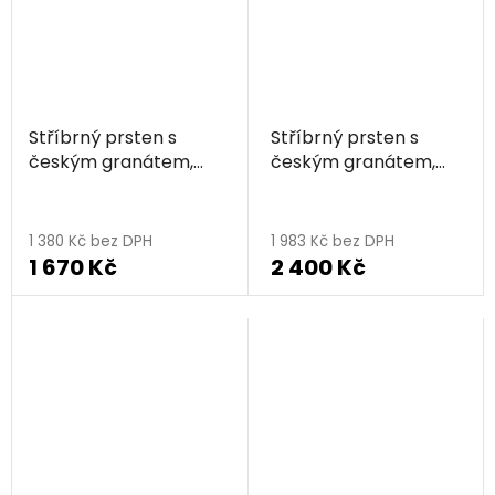
hvězdiček.
Stříbrný prsten s
Stříbrný prsten s
českým granátem,
českým granátem,
rhodiovaný - květina
rhodiovaný - květina
1 380 Kč bez DPH
1 983 Kč bez DPH
1 670 Kč
2 400 Kč