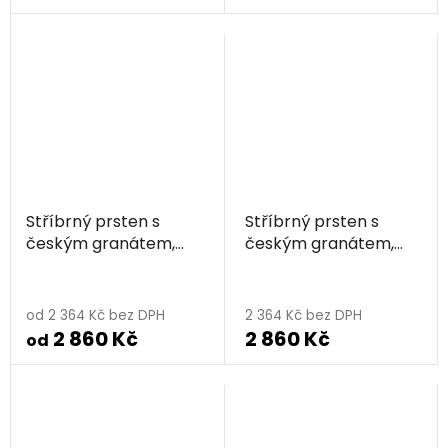
Stříbrný prsten s
Stříbrný prsten s
českým granátem,
českým granátem,
rhodiovaný - květina
zlacený - květina
Průměrné
hodnocení
od 2 364 Kč bez DPH
2 364 Kč bez DPH
2 860 Kč
2 860 Kč
produktu
od
je
5,0
z
5