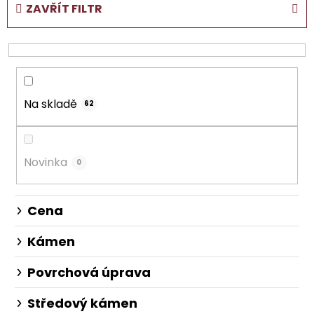
ZAVŘÍT FILTR
n
í
p
r
o
Na skladě
d
62
u
k
t
Novinka
0
ů
Cena
Kámen
Povrchová úprava
Středový kámen