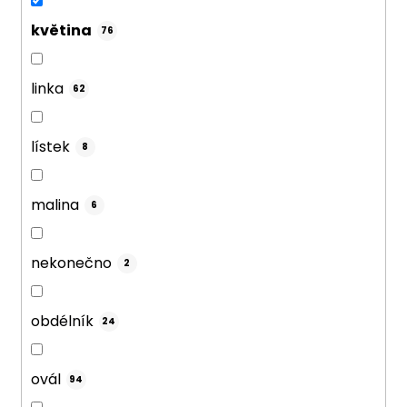
květina
76
linka
62
lístek
8
malina
6
nekonečno
2
obdélník
24
ovál
94