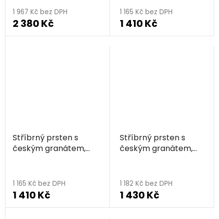
1 967 Kč bez DPH
1 165 Kč bez DPH
2 380 Kč
1 410 Kč
Stříbrný prsten s
Stříbrný prsten s
českým granátem,
českým granátem,
zlacený - květina
rhodiovaný - květina
Průměrné
hodnocení
1 165 Kč bez DPH
1 182 Kč bez DPH
1 410 Kč
1 430 Kč
produktu
je