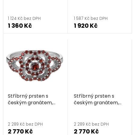
rhodiovaný - květina
zlacený - květina
u
k
1 124 Kč bez DPH
1 587 Kč bez DPH
t
1 360 Kč
1 920 Kč
ů
Stříbrný prsten s
Stříbrný prsten s
českým granátem,
českým granátem,
rhodiovaný - květina
zlacený - květina
2 289 Kč bez DPH
2 289 Kč bez DPH
2 770 Kč
2 770 Kč