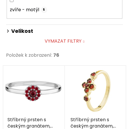
zvíře - motýl
5
Velikost
VYMAZAT FILTRY
Položek k zobrazení:
76
V
ý
p
i
s
p
r
Stříbrný prsten s
Stříbrný prsten s
o
českým granátem,
českým granátem,
d