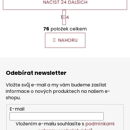
NAČÍST 24 DALŠÍCH
S
1
4
t
r
O
á
76
položek celkem
v
n
l
k
NAHORU
á
o
d
v
a
á
Z
c
n
á
í
í
Odebírat newsletter
p
p
r
a
Vložte svůj e-mail a my vám budeme zasílat
v
t
informace o nových produktech na našem e-
k
í
shopu.
y
v
E-mail
ý
p
Vložením e-mailu souhlasíte s
podmínkami
i