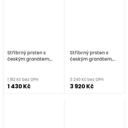
5,0
z
5
hvězdiček.
Stříbrný prsten s
Stříbrný prsten s
českým granátem,
českým granátem,
zlacený - květina
rhodiovaný - květina
Průměrné
hodnocení
1 182 Kč bez DPH
3 240 Kč bez DPH
1 430 Kč
3 920 Kč
produktu
je
5,0
z
5
hvězdiček.