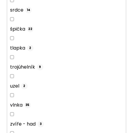
srdce
14
špička
22
tlapka
2
trojúhelník
9
uzel
2
vlnka
35
zvíře - had
3