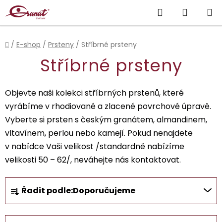
Přejít
Hledat
NÁKUP
na
obsah
KOŠÍK
Domů
/
E-shop
/
Prsteny
/
Stříbrné prsteny
Stříbrné prsteny
Objevte naši kolekci stříbrných prstenů, které
vyrábíme v rhodiované a zlacené povrchové úpravě.
Vyberte si prsten s českým granátem, almandinem,
vltavínem, perlou nebo kamejí. Pokud nenajdete
v nabídce Vaši velikost /standardně nabízíme
velikosti 50 – 62/, neváhejte nás kontaktovat.
Ř
Řadit podle:
Doporučujeme
a
z
e