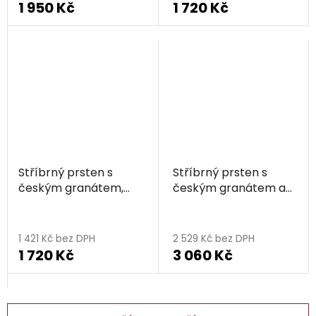
1 950 Kč
1 720 Kč
Stříbrný prsten s
Stříbrný prsten s
českým granátem,
českým granátem a
zlacený - květina
vltavínem, rhodiovaný
- květina
1 421 Kč bez DPH
2 529 Kč bez DPH
1 720 Kč
3 060 Kč