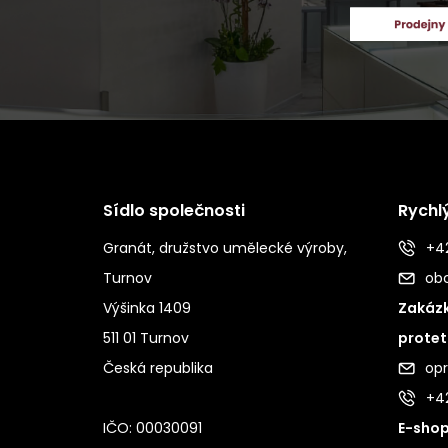
Sídlo společnosti
Rychl
Granát, družstvo umělecké výroby,
+42
Turnov
ob
Výšinka 1409
Zakázk
511 01 Turnov
protet
Česká republika
op
+4
IČO: 00030091
E-shop