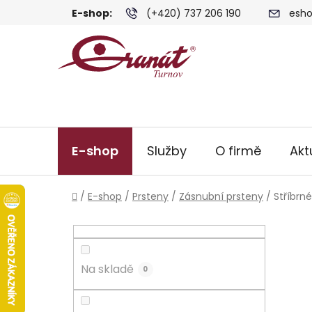
Přejít
E-shop:
(+420) 737 206 190
esho
na
obsah
E-shop
Služby
O firmě
Akt
Domů
/
E-shop
/
Prsteny
/
Zásnubní prsteny
/
Stříbrn
P
o
s
Na skladě
t
0
r
a