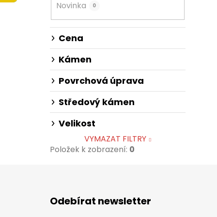
Novinka
0
n
n
í
Cena
p
a
Kámen
n
Povrchová úprava
e
l
Středový kámen
Velikost
VYMAZAT FILTRY
Položek k zobrazení:
0
Z
á
Odebírat newsletter
p