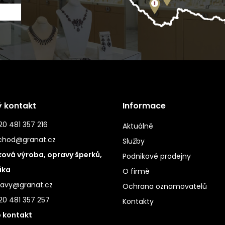
ý kontakt
Informace
0 481 357 216
Aktuálně
chod@granat.cz
Služby
ová výroba, opravy šperků,
Podnikové prodejny
ika
O firmě
ravy@granat.cz
Ochrana oznamovatelů
20 481 357 257
Kontakty
 kontakt