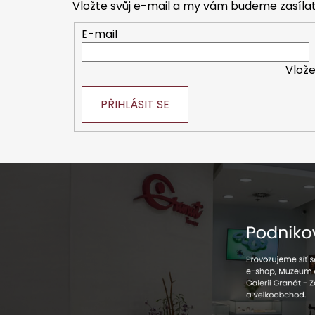
a
Vložte svůj e-mail a my vám budeme zasíl
t
E-mail
í
Vlože
PŘIHLÁSIT SE