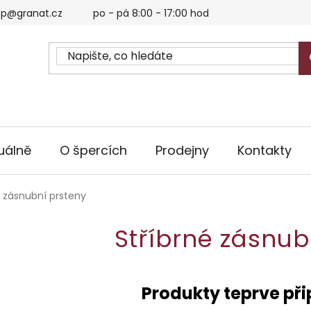
p@granat.cz
po - pá 8:00 - 17:00 hod
uálně
O špercích
Prodejny
Kontakty
é zásnubní prsteny
Stříbrné zásnub
Produkty teprve př