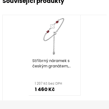
Související produkty
Stříbrný náramek s
českým granátem,
rhodiovaný
1 207 Kč bez DPH
1 460 Kč
Z