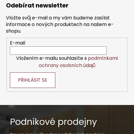
á
Odebírat newsletter
p
a
Vložte svůj e-mail a my vám budeme zasílat
t
informace o nových produktech na našem e-
í
shopu.
E-mail
Vložením e-mailu souhlasíte s
podmínkami
ochrany osobních údajů
PŘIHLÁSIT SE