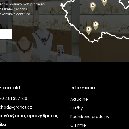
ý kontakt
Informace
0 481 357 216
Aktuálně
chod@granat.cz
Služby
ová výroba, opravy šperků,
Podnikové prodejny
ika
O firmě