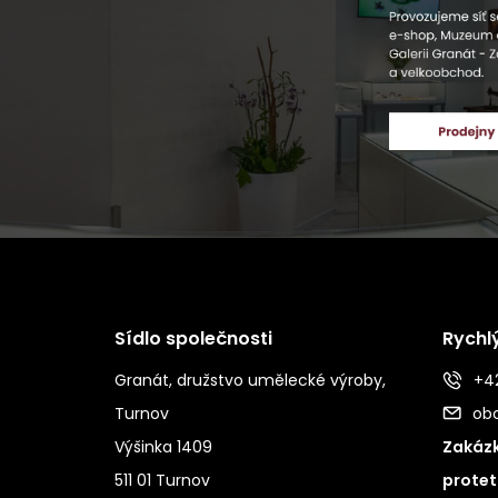
Sídlo společnosti
Rychl
Granát, družstvo umělecké výroby,
+42
Turnov
ob
Výšinka 1409
Zakázk
511 01 Turnov
protet