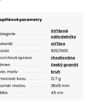
oplňkové parametry
Stříbrné
ategorie
náhrdelníky
ateriál
stříbro
yzost
925/1000
ovrchová úprava
rhodiováno
ámen
český granát
var, motiv
kruh
motnost kovu
12.7 g
ozměr motivu
38x19 mm
élka
45 cm