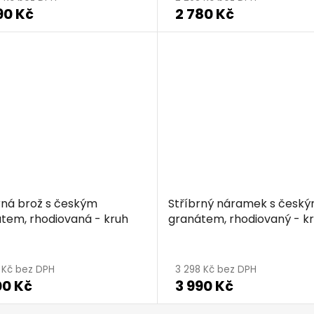
90 Kč
2 780 Kč
rná brož s českým
Stříbrný náramek s česk
tem, rhodiovaná - kruh
granátem, rhodiovaný - k
ěrné
ocení
5 Kč bez DPH
3 298 Kč bez DPH
00 Kč
3 990 Kč
ktu