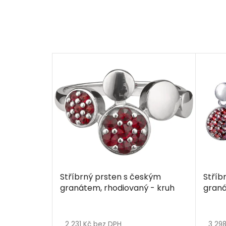
Stříbrný prsten s českým
Stříb
granátem, rhodiovaný - kruh
graná
Průměrné
hodnocení
2 231 Kč bez DPH
3 29