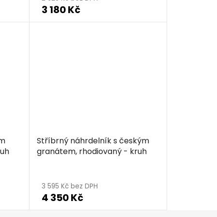
3 180 Kč
ým
Stříbrný náhrdelník s českým
ruh
granátem, rhodiovaný - kruh
3 595 Kč bez DPH
4 350 Kč