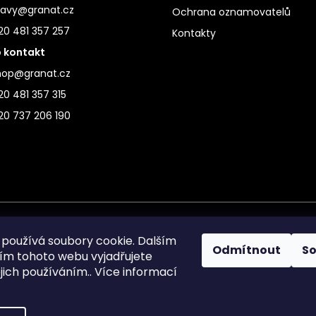
ravy@granat.cz
Ochrana oznamovatelů
20 481 357 257
Kontakty
 kontakt
hop@granat.cz
0 481 357 315
20 737 206 190
používá soubory cookie. Dalším
Odmítnout
S
m tohoto webu vyjadřujete
ejich používáním.. Více informací