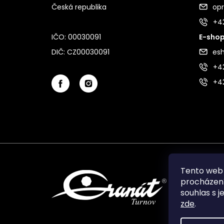
Česká republika
op
+4
IČO: 00030091
E-shop
DIČ: CZ00030091
es
+42
+4
Tento web 
procházení
souhlas s j
zde
.