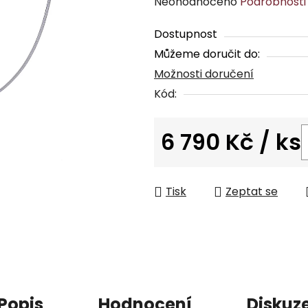
Průměrné
Neohodnoceno
Podrobnosti
hodnocení
Dostupnost
produktu
Můžeme doručit do:
je
Možnosti doručení
0,0
z
Kód:
5
hvězdiček.
6 790 Kč
/ ks
Měrná cena:
Tisk
Zeptat se
Popis
Hodnocení
Diskuz