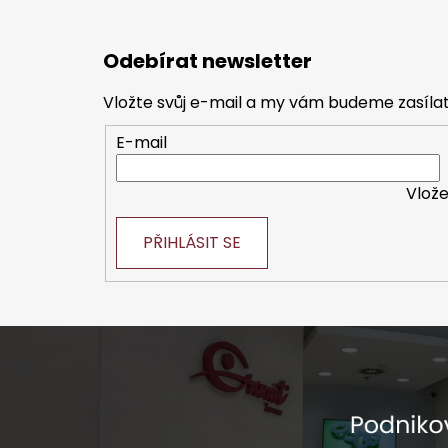
5,0
Z
z
á
Odebírat newsletter
p
5
a
hvězd
Vložte svůj e-mail a my vám budeme zasíl
t
E-mail
í
Vlože
PŘIHLÁSIT SE