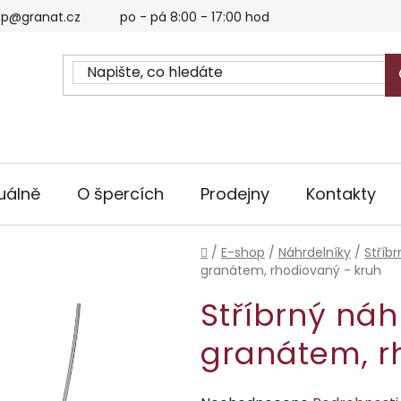
p@granat.cz
po - pá 8:00 - 17:00 hod
uálně
O špercích
Prodejny
Kontakty
Domů
/
E-shop
/
Náhrdelníky
/
Stříb
granátem, rhodiovaný - kruh
Stříbrný náh
granátem, r