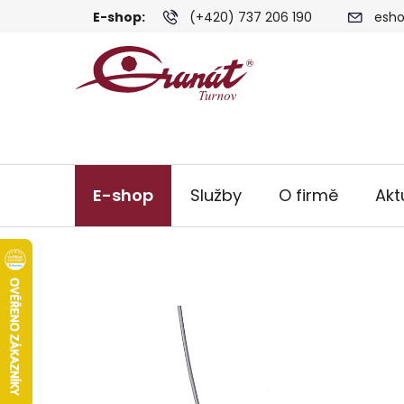
Přejít
E-shop:
(+420) 737 206 190
esho
na
obsah
E-shop
Služby
O firmě
Akt