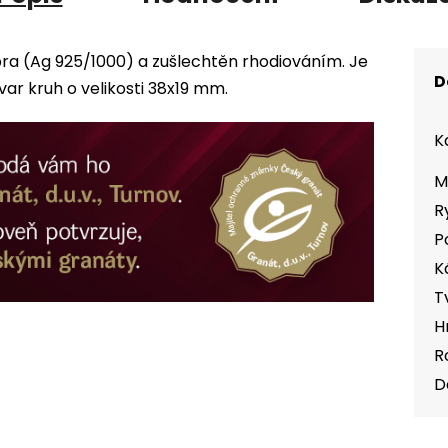
bra (Ag 925/1000) a zušlechtěn rhodiováním. Je
D
r kruh o velikosti 38x19 mm.
K
M
R
P
K
T
H
R
D