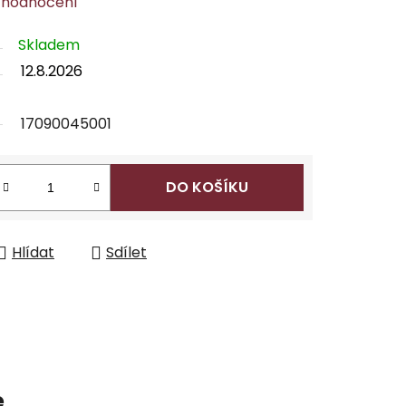
 hodnocení
Skladem
12.8.2026
17090045001
DO KOŠÍKU
Hlídat
Sdílet
e