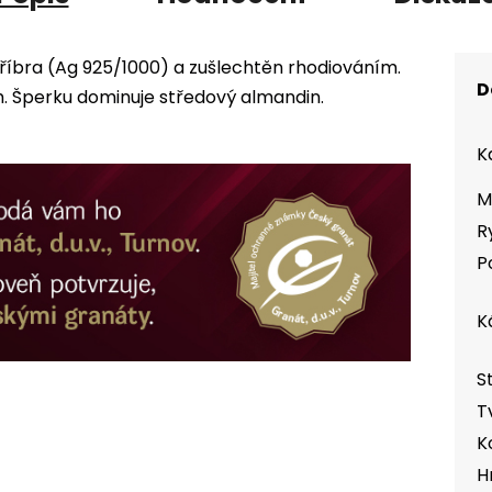
tříbra (Ag 925/1000) a zušlechtěn rhodiováním.
D
 Šperku dominuje středový almandin.
K
M
R
P
K
S
T
K
H