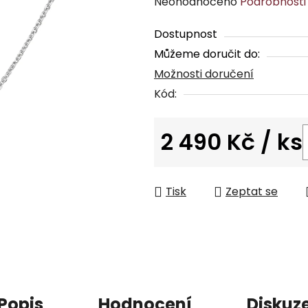
Průměrné
Neohodnoceno
Podrobnosti
hodnocení
Dostupnost
produktu
Můžeme doručit do:
je
Možnosti doručení
0,0
z
Kód:
5
hvězdiček.
2 490 Kč
/ ks
Měrná cena:
Tisk
Zeptat se
Popis
Hodnocení
Diskuz