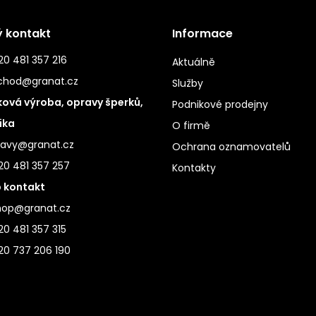
ý kontakt
Informace
0 481 357 216
Aktuálně
chod@granat.cz
Služby
ová výroba, opravy šperků,
Podnikové prodejny
ika
O firmě
ravy@granat.cz
Ochrana oznamovatelů
20 481 357 257
Kontakty
 kontakt
hop@granat.cz
0 481 357 315
20 737 206 190