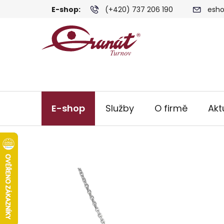
Přejít
E-shop:
(+420) 737 206 190
esho
na
obsah
E-shop
Služby
O firmě
Akt