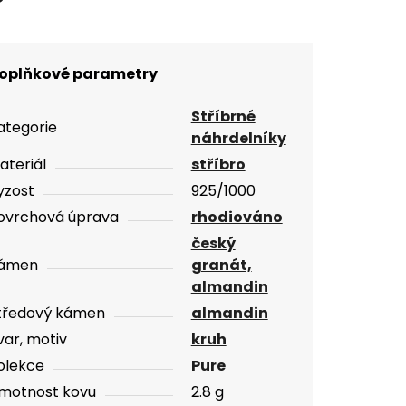
oplňkové parametry
Stříbrné
ategorie
náhrdelníky
ateriál
stříbro
yzost
925/1000
ovrchová úprava
rhodiováno
český
ámen
granát,
almandin
tředový kámen
almandin
var, motiv
kruh
olekce
Pure
motnost kovu
2.8 g