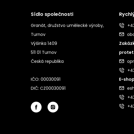
Sídlo společnosti
Rychl
Granát, družstvo umělecké výroby,
+42
Turnov
ob
Výšinka 1409
Zakázk
511 01 Turnov
protet
Česká republika
op
+4
IČO: 00030091
E-shop
DIČ: CZ00030091
es
+42
+4