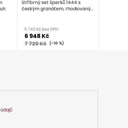
m
Stříbrný set šperků 1444 s
ruh
českým granátem, rhodiovaný
- kruh
5 742 Kč bez DPH
6 948 Kč
7 720 Kč
(–10 %)
údajů