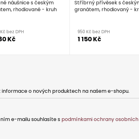
rné náušnice s českým
Stříbrný přívěsek s český
tem, rhodiované - kruh
granátem, rhodiovaný - k
5 Kč bez DPH
950 Kč bez DPH
80 Kč
1 150 Kč
at informace o nových produktech na našem e-shopu.
ním e-mailu souhlasíte s
podmínkami ochrany osobních 