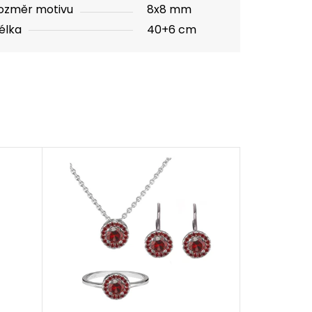
ozměr motivu
8x8 mm
élka
40+6 cm