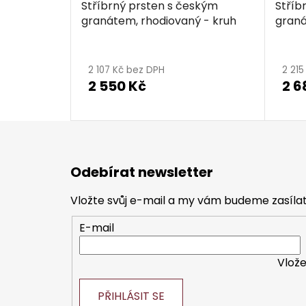
Stříbrný prsten s českým
Stříb
granátem, rhodiovaný - kruh
graná
2 107 Kč bez DPH
2 21
2 550 Kč
2 6
Z
á
Odebírat newsletter
p
a
Vložte svůj e-mail a my vám budeme zasíl
t
E-mail
í
Vlože
PŘIHLÁSIT SE