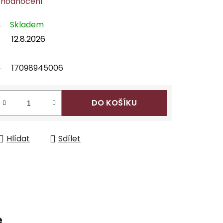
 hodnocení
Skladem
12.8.2026
17098945006
DO KOŠÍKU
Hlídat
Sdílet
e