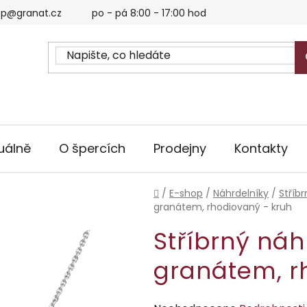
p@granat.cz
po - pá 8:00 - 17:00 hod
uálně
O špercích
Prodejny
Kontakty
Domů
/
E-shop
/
Náhrdelníky
/
Stříb
granátem, rhodiovaný - kruh
Stříbrný náh
granátem, r