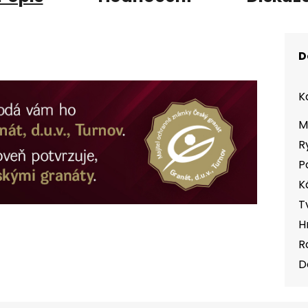
D
K
M
R
P
K
T
H
R
D