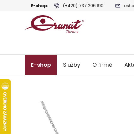
Přejít
E-shop:
(+420) 737 206 190
esho
na
obsah
E-shop
Služby
O firmě
Akt