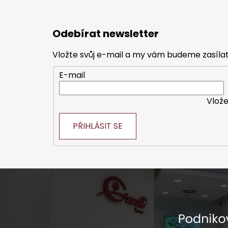
Z
á
Odebírat newsletter
p
a
Vložte svůj e-mail a my vám budeme zasíl
t
E-mail
í
Vlože
PŘIHLÁSIT SE