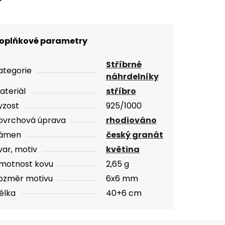
oplňkové parametry
Stříbrné
ategorie
náhrdelníky
ateriál
stříbro
yzost
925/1000
ovrchová úprava
rhodiováno
ámen
český granát
var, motiv
květina
motnost kovu
2,65 g
ozměr motivu
6x6 mm
élka
40+6 cm