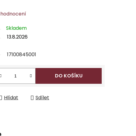
 hodnocení
Skladem
13.8.2026
17100845001
DO KOŠÍKU
Hlídat
Sdílet
e