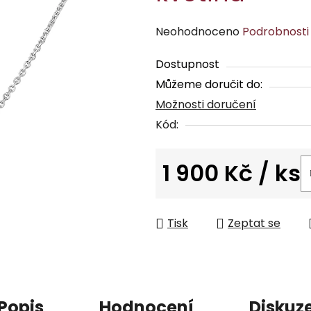
Průměrné
Neohodnoceno
Podrobnosti
hodnocení
Dostupnost
produktu
Můžeme doručit do:
je
Možnosti doručení
0,0
z
Kód:
5
hvězdiček.
1 900 Kč
/ ks
Měrná cena:
Tisk
Zeptat se
Popis
Hodnocení
Diskuz