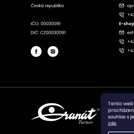
Česká republika
op
+4
IČO: 00030091
E-shop
DIČ: CZ00030091
es
+42
+4
Tento web 
procházení
souhlas s j
zde
.