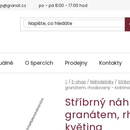
p@granat.cz
po - pá 8:00 - 17:00 hod
uálně
O špercích
Prodejny
Kontakty
Domů
/
E-shop
/
Náhrdelníky
/
Stříb
granátem, rhodiovaný - květina
Stříbrný náh
granátem, r
květina