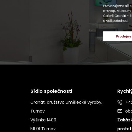
Sídlo společnosti
Rychl
Granát, družstvo umělecké výroby,
+42
Turnov
ob
Výšinka 1409
Zakázk
511 01 Turnov
protet