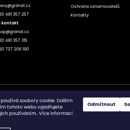
ravy@granat.cz
Ochrana oznamovatelů
20 481 357 257
Kontakty
 kontakt
hop@granat.cz
0 481 357 315
20 737 206 190
používá soubory cookie. Dalším
Odmítnout
S
m tohoto webu vyjadřujete
ejich používáním.. Více informací