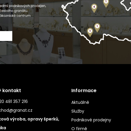
ý kontakt
Informace
0 481 357 216
Aktuálně
chod@granat.cz
Služby
ová výroba, opravy šperků,
Podnikové prodejny
ika
O firmě