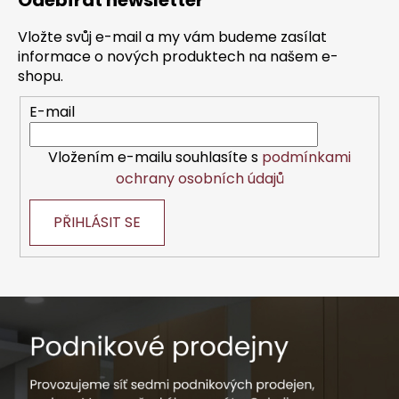
Odebírat newsletter
p
a
Vložte svůj e-mail a my vám budeme zasílat
t
informace o nových produktech na našem e-
í
shopu.
E-mail
Vložením e-mailu souhlasíte s
podmínkami
ochrany osobních údajů
PŘIHLÁSIT SE