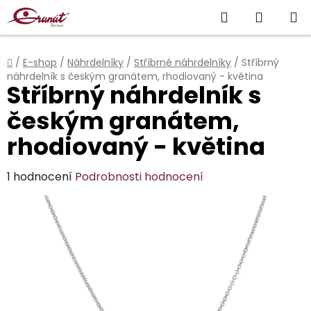
Přejít
Hledat
NÁKUP
na
obsah
KOŠÍK
Domů
/
E-shop
/
Náhrdelníky
/
Stříbrné náhrdelníky
/
Stříbrný
náhrdelník s českým granátem, rhodiovaný - květina
Stříbrný náhrdelník s
českým granátem,
rhodiovaný - květina
Průměrné
1 hodnocení
Podrobnosti hodnocení
hodnocení
produktu
je
5,0
z
5
hvězdiček.