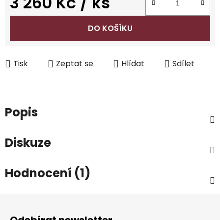
3 260 Kč
/ ks
Měrná cena:
DO KOŠÍKU
Tisk
Zeptat se
Hlídat
Sdílet
Popis
Diskuze
Hodnocení (1)
Z
á