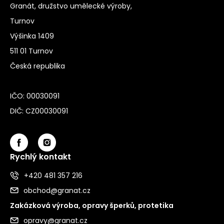
Granát, družstvo umělecké výroby,
Turnov
Výšinka 1409
511 01 Turnov
Česká republika
IČO: 00030091
DIČ: CZ00030091
Rychlý kontakt
+420 481 357 216
obchod@granat.cz
Zakázková výroba, opravy šperků, protetika
opravy@granat.cz