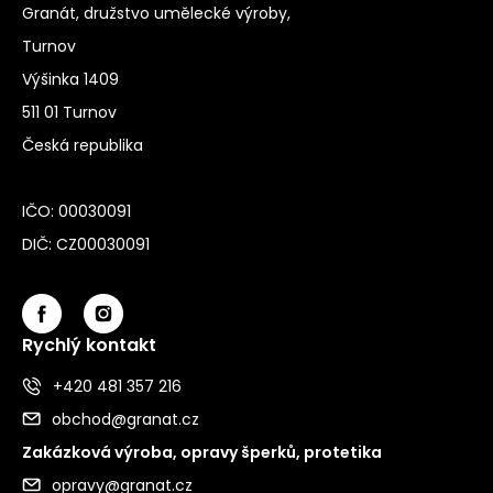
Granát, družstvo umělecké výroby,
Turnov
Výšinka 1409
511 01 Turnov
Česká republika
IČO: 00030091
DIČ: CZ00030091
Rychlý kontakt
+420 481 357 216
obchod@granat.cz
Zakázková výroba, opravy šperků, protetika
opravy@granat.cz