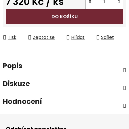
7 320 Kč
/ ks
Měrná cena:
DO KOŠÍKU
Tisk
Zeptat se
Hlídat
Sdílet
Popis
Diskuze
Hodnocení
Z
á