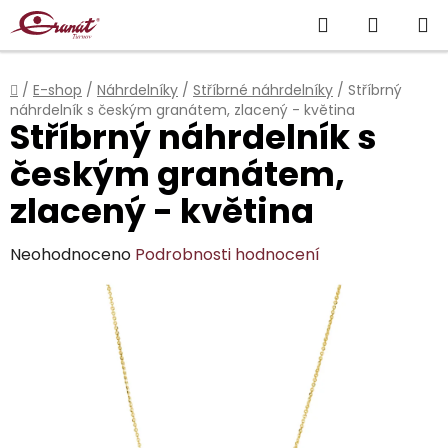
Přejít
Hledat
NÁKUP
na
obsah
KOŠÍK
Domů
/
E-shop
/
Náhrdelníky
/
Stříbrné náhrdelníky
/
Stříbrný
náhrdelník s českým granátem, zlacený - květina
Stříbrný náhrdelník s
českým granátem,
zlacený - květina
Průměrné
Neohodnoceno
Podrobnosti hodnocení
hodnocení
produktu
je
0,0
z
5
hvězdiček.