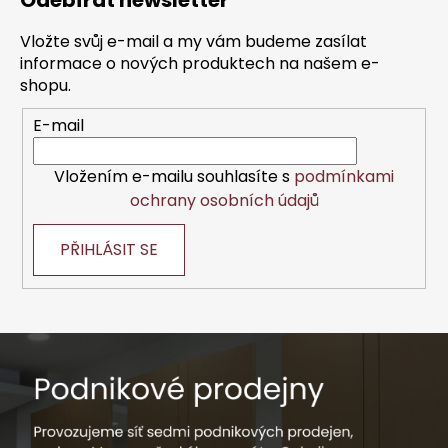
Odebírat newsletter
p
a
Vložte svůj e-mail a my vám budeme zasílat
t
informace o nových produktech na našem e-
í
shopu.
E-mail
Vložením e-mailu souhlasíte s
podmínkami
ochrany osobních údajů
PŘIHLÁSIT SE