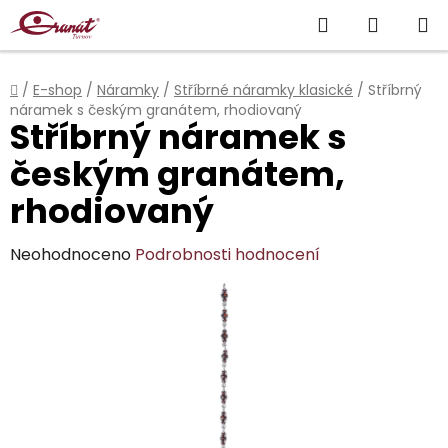
Přejít
Hledat
NÁKUP
na
obsah
KOŠÍK
Domů
/
E-shop
/
Náramky
/
Stříbrné náramky klasické
/
Stříbrný
náramek s českým granátem, rhodiovaný
Stříbrný náramek s
českým granátem,
rhodiovaný
Průměrné
Neohodnoceno
Podrobnosti hodnocení
hodnocení
produktu
je
0,0
z
5
hvězdiček.