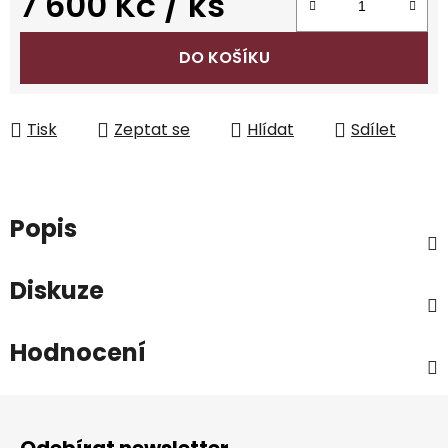
7 600 Kč
/ ks
Měrná cena:
DO KOŠÍKU
Tisk
Zeptat se
Hlídat
Sdílet
Popis
Diskuze
Hodnocení
Z
á