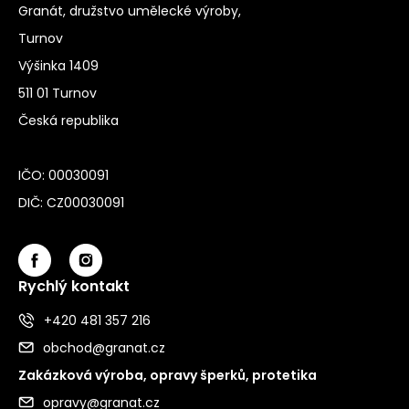
Granát, družstvo umělecké výroby,
Turnov
Výšinka 1409
511 01 Turnov
Česká republika
IČO: 00030091
DIČ: CZ00030091
Rychlý kontakt
+420 481 357 216
obchod@granat.cz
Zakázková výroba, opravy šperků, protetika
opravy@granat.cz