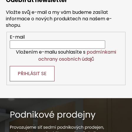
Odebírat newsletter
p
a
Vložte svůj e-mail a my vám budeme zasílat
t
informace o nových produktech na našem e-
í
shopu.
E-mail
Vložením e-mailu souhlasíte s
podmínkami
ochrany osobních údajů
PŘIHLÁSIT SE