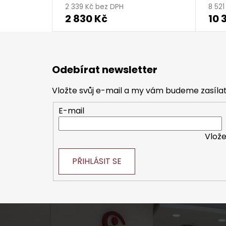
2 339 Kč bez DPH
8 52
2 830 Kč
10 
Z
á
Odebírat newsletter
p
a
Vložte svůj e-mail a my vám budeme zasíl
t
E-mail
í
Vlože
PŘIHLÁSIT SE