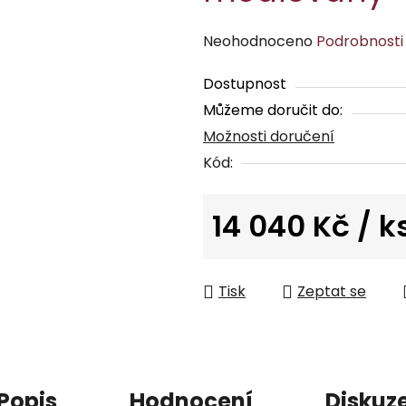
Průměrné
Neohodnoceno
Podrobnosti
hodnocení
Dostupnost
produktu
Můžeme doručit do:
je
Možnosti doručení
0,0
z
Kód:
5
hvězdiček.
14 040 Kč
/ k
Měrná cena:
Tisk
Zeptat se
Popis
Hodnocení
Diskuz