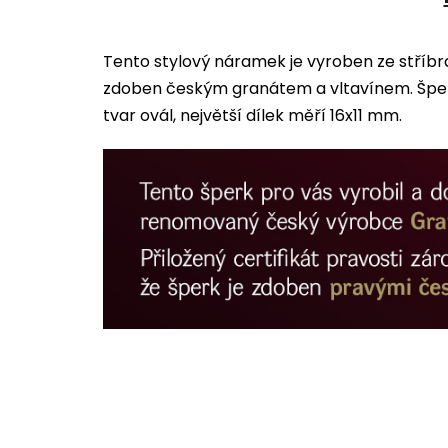
Tento stylový náramek je vyroben ze stříbr
zdoben českým granátem a vltavínem. Šper
tvar ovál, největší dílek měří 16x11 mm.