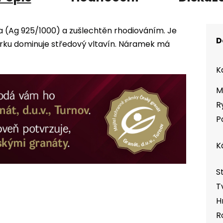
a (Ag 925/1000) a zušlechtěn rhodiováním. Je
D
ku dominuje středový vltavín. Náramek má
K
M
R
P
K
S
T
H
R