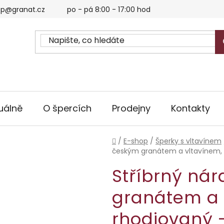
p@granat.cz
po - pá 8:00 - 17:00 hod
uálně
O špercích
Prodejny
Kontakty
Domů
/
E-shop
/
Šperky s vltavínem
českým granátem a vltavínem, 
Stříbrný ná
granátem a 
rhodiovaný 