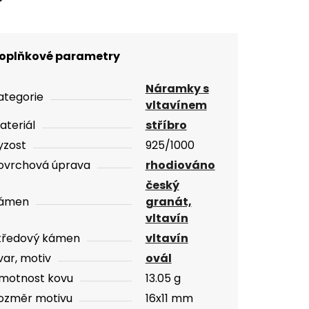
oplňkové parametry
Náramky s
ategorie
vltavínem
ateriál
stříbro
yzost
925/1000
ovrchová úprava
rhodiováno
český
ámen
granát,
vltavín
tředový kámen
vltavín
var, motiv
ovál
motnost kovu
13.05 g
ozměr motivu
16x11 mm