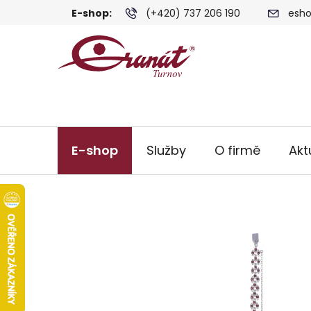
Přejít
E-shop:
(+420) 737 206 190
esho
na
obsah
E-shop
Služby
O firmě
Akt