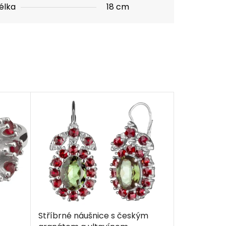
élka
18 cm
Stříbrné náušnice s českým