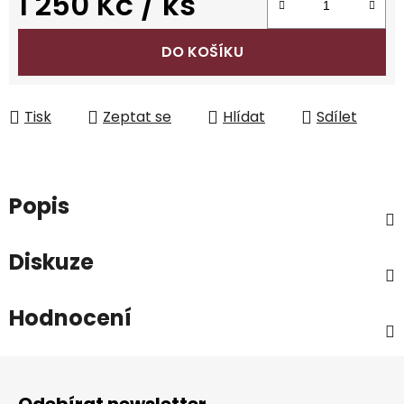
1 250 Kč
/ ks
Měrná cena:
DO KOŠÍKU
Tisk
Zeptat se
Hlídat
Sdílet
Popis
Diskuze
Hodnocení
Z
á