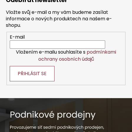
Odebírat newsletter
p
a
Vložte svůj e-mail a my vám budeme zasílat
t
informace o nových produktech na našem e-
í
shopu.
E-mail
Vložením e-mailu souhlasíte s
podmínkami
ochrany osobních údajů
PŘIHLÁSIT SE