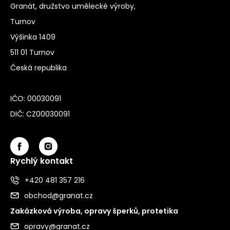
Granát, družstvo umělecké výroby,
Turnov
Výšinka 1409
511 01 Turnov
Česká republika
IČO: 00030091
DIČ: CZ00030091
Rychlý kontakt
+420 481 357 216
obchod@granat.cz
Zakázková výroba, opravy šperků, protetika
opravy@granat.cz