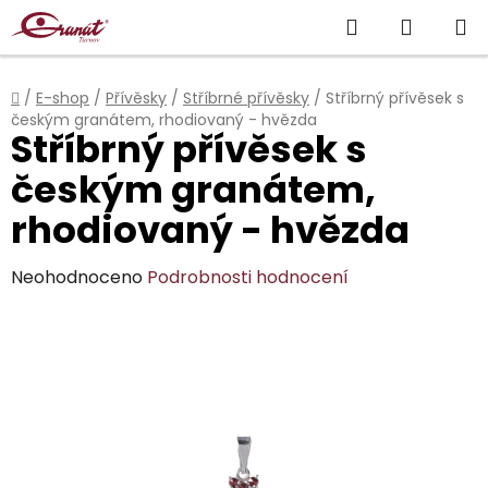
Přejít
Hledat
NÁKUP
na
obsah
KOŠÍK
Domů
/
E-shop
/
Přívěsky
/
Stříbrné přívěsky
/
Stříbrný přívěsek s
českým granátem, rhodiovaný - hvězda
Stříbrný přívěsek s
českým granátem,
rhodiovaný - hvězda
Průměrné
Neohodnoceno
Podrobnosti hodnocení
hodnocení
produktu
je
0,0
z
5
hvězdiček.