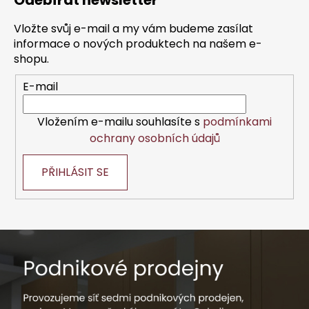
Odebírat newsletter
p
a
Vložte svůj e-mail a my vám budeme zasílat
t
informace o nových produktech na našem e-
í
shopu.
E-mail
Vložením e-mailu souhlasíte s
podmínkami
ochrany osobních údajů
PŘIHLÁSIT SE