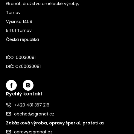
Granát, družstvo umělecké výroby,
Turnov
Výšinka 1409
511 01 Turnov
Česká republika
IČO: 00030091
DIČ: CZ00030091
Rychlý kontakt
+420 481 357 216
obchod@granat.cz
Zakázková výroba, opravy šperků, protetika
opravy@granat.cz