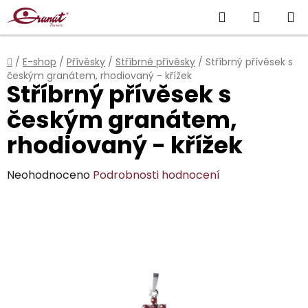
Přejít
Hledat
NÁKUP
na
obsah
KOŠÍK
Domů
/
E-shop
/
Přívěsky
/
Stříbrné přívěsky
/
Stříbrný přívěsek s
českým granátem, rhodiovaný - křížek
Stříbrný přívěsek s
českým granátem,
rhodiovaný - křížek
Průměrné
Neohodnoceno
Podrobnosti hodnocení
hodnocení
produktu
je
0,0
z
5
hvězdiček.