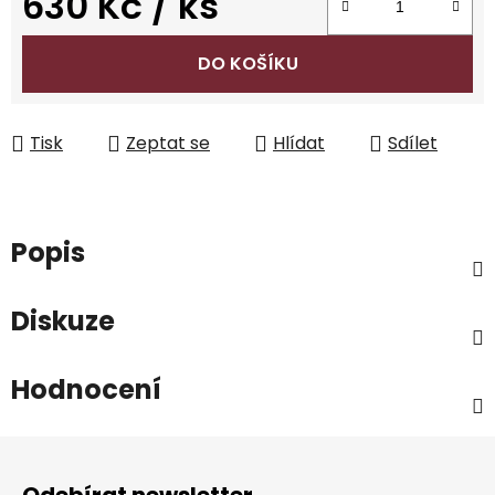
630 Kč
/ ks
Měrná cena:
DO KOŠÍKU
Tisk
Zeptat se
Hlídat
Sdílet
Popis
Diskuze
Hodnocení
Z
á