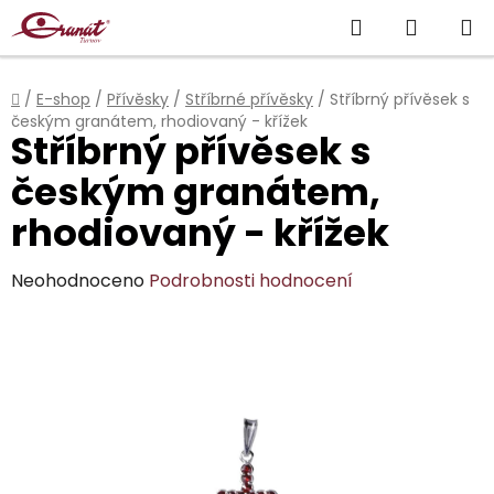
Přejít
Hledat
NÁKUP
na
obsah
KOŠÍK
Domů
/
E-shop
/
Přívěsky
/
Stříbrné přívěsky
/
Stříbrný přívěsek s
českým granátem, rhodiovaný - křížek
Stříbrný přívěsek s
českým granátem,
rhodiovaný - křížek
Průměrné
Neohodnoceno
Podrobnosti hodnocení
hodnocení
produktu
je
0,0
z
5
hvězdiček.