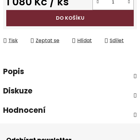
1 080 Kč
/ ks
Měrná cena:
DO KOŠÍKU
Tisk
Zeptat se
Hlídat
Sdílet
Popis
Diskuze
Hodnocení
Z
á