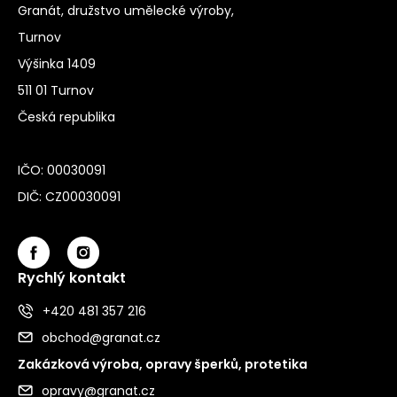
Granát, družstvo umělecké výroby,
Turnov
Výšinka 1409
511 01 Turnov
Česká republika
IČO: 00030091
DIČ: CZ00030091
Rychlý kontakt
+420 481 357 216
obchod@granat.cz
Zakázková výroba, opravy šperků, protetika
opravy@granat.cz