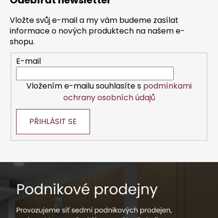
Odebírat newsletter
p
a
Vložte svůj e-mail a my vám budeme zasílat
t
informace o nových produktech na našem e-
í
shopu.
E-mail
Vložením e-mailu souhlasíte s
podmínkami
ochrany osobních údajů
PŘIHLÁSIT SE