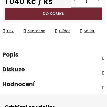
1 040 Kč
/ ks
Měrná cena:
DO KOŠÍKU
Tisk
Zeptat se
Hlídat
Sdílet
Popis
Diskuze
Hodnocení
Z
á