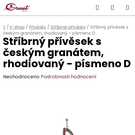
Přejít
Hledat
NÁKUP
na
obsah
KOŠÍK
Domů
/
E-shop
/
Přívěsky
/
Stříbrné přívěsky
/
Stříbrný přívěsek s
českým granátem, rhodiovaný - písmeno D
Stříbrný přívěsek s
českým granátem,
rhodiovaný - písmeno D
Průměrné
Neohodnoceno
Podrobnosti hodnocení
hodnocení
produktu
je
0,0
z
5
hvězdiček.