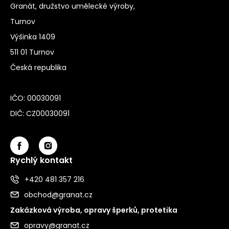
Granát, družstvo umělecké výroby,
Turnov
Výšinka 1409
511 01 Turnov
Česká republika
IČO: 00030091
DIČ: CZ00030091
Rychlý kontakt
+420 481 357 216
obchod@granat.cz
Zakázková výroba, opravy šperků, protetika
opravy@granat.cz