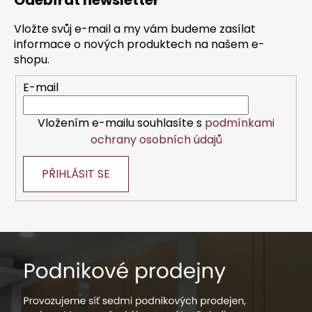
Odebírat newsletter
p
a
Vložte svůj e-mail a my vám budeme zasílat
t
informace o nových produktech na našem e-
í
shopu.
E-mail
Vložením e-mailu souhlasíte s
podmínkami
ochrany osobních údajů
PŘIHLÁSIT SE