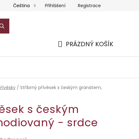
Přihlášení
Registrace
Čeština
PRÁZDNÝ KOŠÍK
NÁKUPNÍ
KOŠÍK
přívěsky
/
Stříbrný přívěsek s českým granátem,
věsek s českým
hodiovaný - srdce