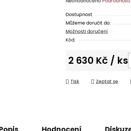
Průměrné
Neohodnoceno
Podrobnosti
hodnocení
Dostupnost
produktu
Můžeme doručit do:
je
Možnosti doručení
0,0
z
Kód:
5
hvězdiček.
2 630 Kč
/ ks
Měrná cena:
Tisk
Zeptat se
Popis
Hodnocení
Diskuz