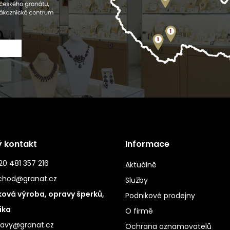
ý kontakt
Informace
0 481 357 216
Aktuálně
chod@granat.cz
Služby
ová výroba, opravy šperků,
Podnikové prodejny
ika
O firmě
ravy@granat.cz
Ochrana oznamovatelů