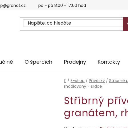
p@granat.cz
po - pá 8:00 - 17:00 hod
uálně
O špercích
Prodejny
Kontakty
Domů
/
E-shop
/
Přívěsky
/
Stříbrné 
rhodiovaný - srdce
Stříbrný pří
granátem, r