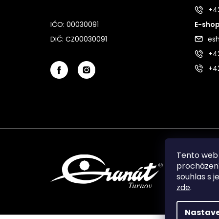
+4
IČO: 00030091
E-shop
DIČ: CZ00030091
es
+42
+4
Tento web 
procházení
souhlas s j
zde
.
Nastave