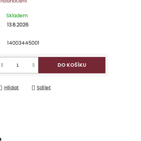
 hodnocení
Skladem
13.8.2026
14003445001
DO KOŠÍKU
Hlídat
Sdílet
e