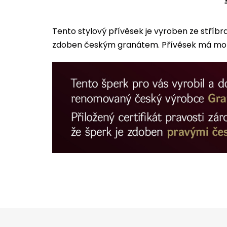
Tento stylový přívěsek je vyroben ze stříbr
zdoben českým granátem. Přívěsek má motiv
Z