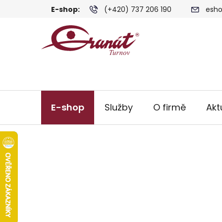
Přejít
E-shop:
(+420) 737 206 190
esho
na
obsah
E-shop
Služby
O firmě
Akt