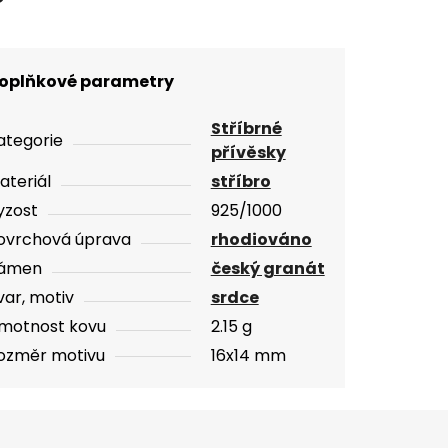
oplňkové parametry
Stříbrné
ategorie
přívěsky
ateriál
stříbro
yzost
925/1000
ovrchová úprava
rhodiováno
ámen
český granát
var, motiv
srdce
motnost kovu
2.15 g
ozměr motivu
16x14 mm