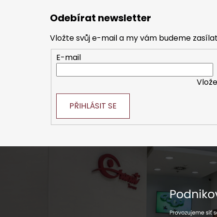
á
Odebírat newsletter
p
a
Vložte svůj e-mail a my vám budeme zasíl
t
E-mail
í
Vlože
PŘIHLÁSIT SE