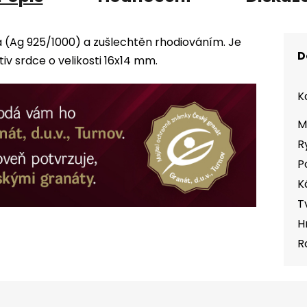
a (Ag 925/1000) a zušlechtěn rhodiováním. Je
D
 srdce o velikosti 16x14 mm.
K
M
R
P
K
T
H
R