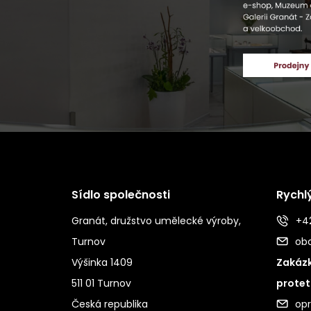
Sídlo společnosti
Rychl
Granát, družstvo umělecké výroby,
+42
Turnov
ob
Výšinka 1409
Zakázk
511 01 Turnov
protet
Česká republika
op