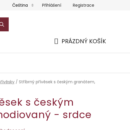
Přihlášení
Registrace
Čeština
PRÁZDNÝ KOŠÍK
NÁKUPNÍ
KOŠÍK
přívěsky
/
Stříbrný přívěsek s českým granátem,
věsek s českým
hodiovaný - srdce