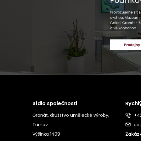
Sídlo společnosti
Rychl
Granát, družstvo umělecké výroby,
+42
Turnov
ob
Výšinka 1409
Zakázk