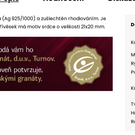
a (Ag 925/1000) a zušlechtěn rhodiováním. Je
D
věsek má motiv srdce o velikosti 21x20 mm.
K
M
R
P
K
T
H
R