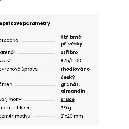
oplňkové parametry
Stříbrné
ategorie
přívěsky
ateriál
stříbro
yzost
925/1000
ovrchová úprava
rhodiováno
český
ámen
granát,
almandin
var, motiv
srdce
motnost kovu
2.9 g
ozměr motivu
21x20 mm