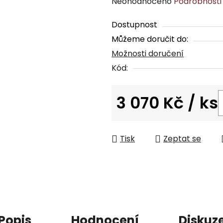
Průměrné
Neohodnoceno
Podrobnosti
hodnocení
Dostupnost
produktu
Můžeme doručit do:
je
Možnosti doručení
0,0
z
Kód:
5
hvězdiček.
3 070 Kč
/ ks
Měrná cena:
Tisk
Zeptat se
Popis
Hodnocení
Diskuz