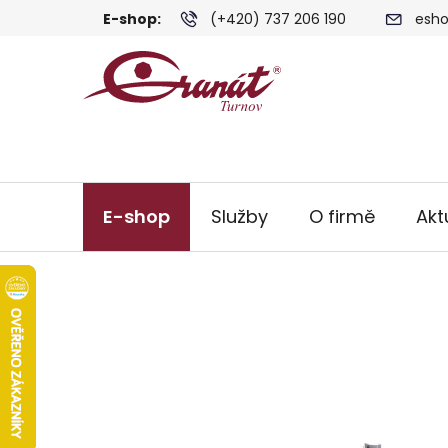
Přejít
E-shop:
(+420) 737 206 190
esho
na
obsah
E-shop
Služby
O firmě
Akt