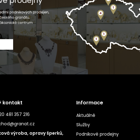
ý kontakt
Informace
0 481 357 216
Aktuálně
chod@granat.cz
Služby
ová výroba, opravy šperků,
Podnikové prodejny