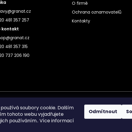
ika
O firmě
ravy@granat.cz
Ochrana oznamovatelů
20 481 357 257
Kontakty
 kontakt
hop@granat.cz
0 481 357 315
20 737 206 190
používá soubory cookie. Dalším
Odmítnout
S
m tohoto webu vyjadřujete
ejich používáním.. Více informací