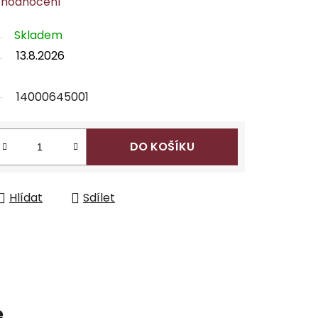
 hodnocení
Skladem
13.8.2026
14000645001
DO KOŠÍKU
Hlídat
Sdílet
e