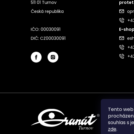
511 01 Turnov
protet
Česká republika
op
+4
IČO: 00030091
E-shop
DIČ: CZ00030091
es
+42
+4
Tento web 
procházení
souhlas s j
zde
.