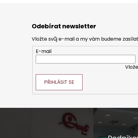
Z
á
Odebírat newsletter
p
a
Vložte svůj e-mail a my vám budeme zasíl
t
E-mail
í
Vlože
PŘIHLÁSIT SE