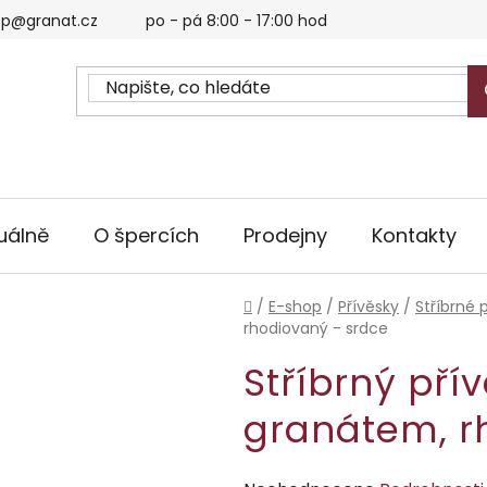
p@granat.cz
po - pá 8:00 - 17:00 hod
uálně
O špercích
Prodejny
Kontakty
Domů
/
E-shop
/
Přívěsky
/
Stříbrné 
rhodiovaný - srdce
Stříbrný pří
granátem, r