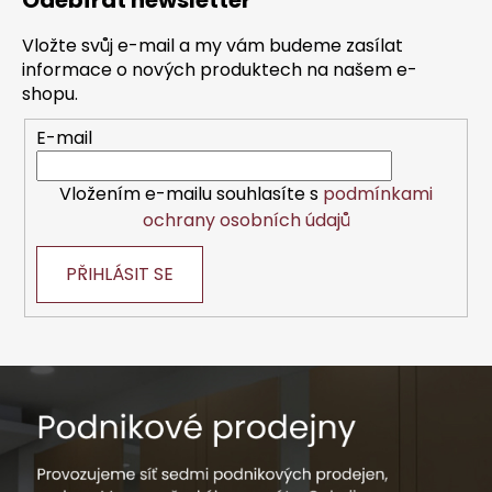
Odebírat newsletter
p
a
Vložte svůj e-mail a my vám budeme zasílat
t
informace o nových produktech na našem e-
í
shopu.
E-mail
Vložením e-mailu souhlasíte s
podmínkami
ochrany osobních údajů
PŘIHLÁSIT SE