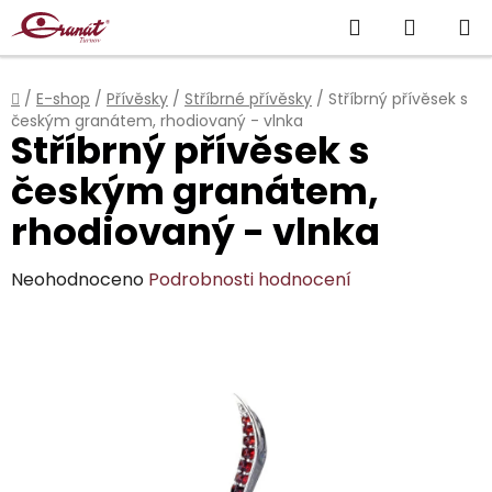
Přejít
Hledat
NÁKUP
na
obsah
KOŠÍK
Domů
/
E-shop
/
Přívěsky
/
Stříbrné přívěsky
/
Stříbrný přívěsek s
českým granátem, rhodiovaný - vlnka
Stříbrný přívěsek s
českým granátem,
rhodiovaný - vlnka
Průměrné
Neohodnoceno
Podrobnosti hodnocení
hodnocení
produktu
je
0,0
z
5
hvězdiček.