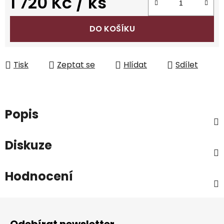
1 720 Kč
/ ks
Měrná cena:
DO KOŠÍKU
Tisk
Zeptat se
Hlídat
Sdílet
Popis
Diskuze
Hodnocení
Z
á