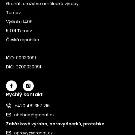
Granát, družstvo umělecké výroby,
Turnov
Výšinka 1409
511 01 Turnov
Česká republika
IČO: 00030091
DIČ: CZ00030091
Rychlý kontakt
+420 481 357 216
obchod@granat.cz
Zakázková výroba, opravy šperků, protetika
opravy@granat.cz