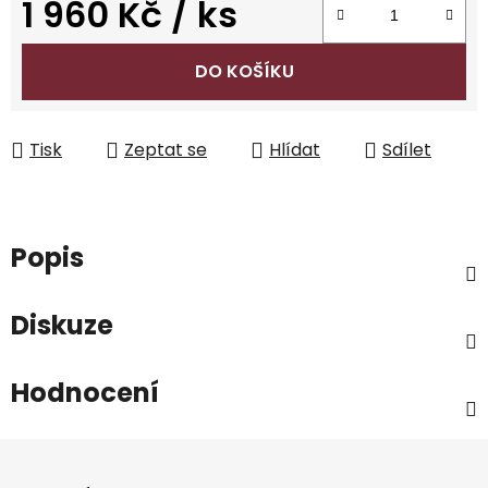
1 960 Kč
/ ks
Měrná cena:
DO KOŠÍKU
Tisk
Zeptat se
Hlídat
Sdílet
Popis
Diskuze
Hodnocení
Z
á