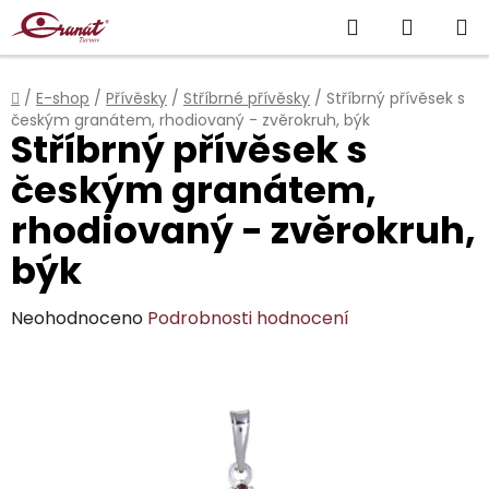
Přejít
Hledat
NÁKUP
na
obsah
KOŠÍK
Domů
/
E-shop
/
Přívěsky
/
Stříbrné přívěsky
/
Stříbrný přívěsek s
českým granátem, rhodiovaný - zvěrokruh, býk
Stříbrný přívěsek s
českým granátem,
rhodiovaný - zvěrokruh,
býk
Průměrné
Neohodnoceno
Podrobnosti hodnocení
hodnocení
produktu
je
0,0
z