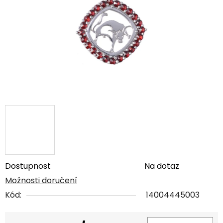
5
hvězdiček.
Dostupnost
Na dotaz
Možnosti doručení
Kód:
14004445003