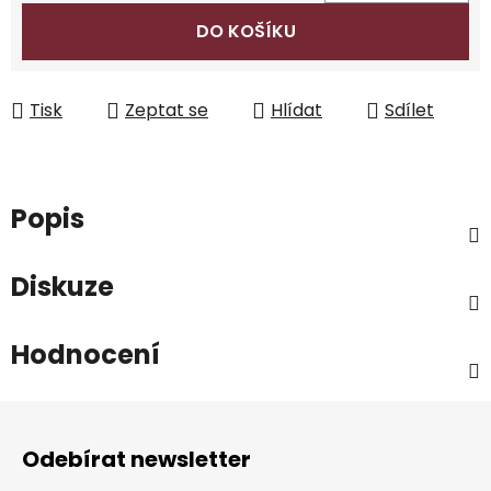
Měrná cena:
DO KOŠÍKU
Tisk
Zeptat se
Hlídat
Sdílet
Popis
Diskuze
Hodnocení
Z
á
Odebírat newsletter
p