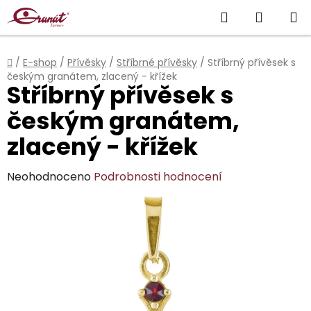
Přejít
Hledat
NÁKUP
na
obsah
KOŠÍK
Domů
/
E-shop
/
Přívěsky
/
Stříbrné přívěsky
/
Stříbrný přívěsek s
českým granátem, zlacený - křížek
Stříbrný přívěsek s
českým granátem,
zlacený - křížek
Průměrné
Neohodnoceno
Podrobnosti hodnocení
hodnocení
produktu
je
0,0
z
5
hvězdiček.