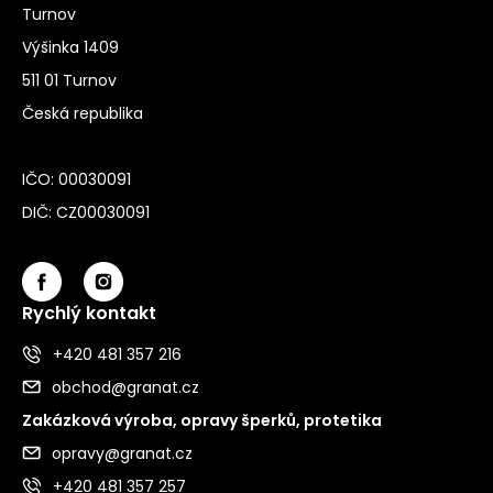
Turnov
Výšinka 1409
511 01 Turnov
Česká republika
IČO: 00030091
DIČ: CZ00030091
Rychlý kontakt
+420 481 357 216
obchod@granat.cz
Zakázková výroba, opravy šperků, protetika
opravy@granat.cz
+420 481 357 257