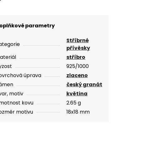
oplňkové parametry
Stříbrné
ategorie
přívěsky
ateriál
stříbro
yzost
925/1000
ovrchová úprava
zlaceno
ámen
český granát
var, motiv
květina
motnost kovu
2.65 g
ozměr motivu
18x18 mm