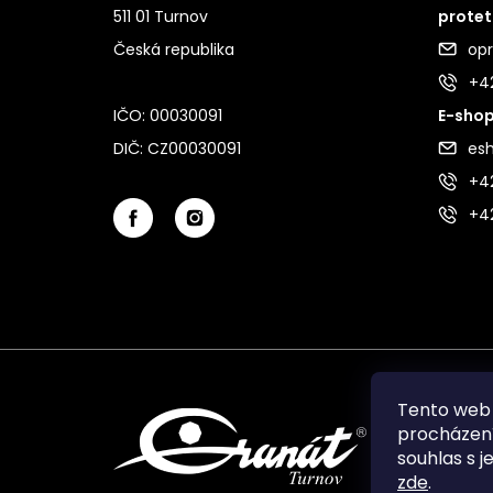
511 01 Turnov
protet
Česká republika
op
+4
IČO: 00030091
E-shop
DIČ: CZ00030091
es
+42
+4
Tento web 
procházení
souhlas s j
zde
.