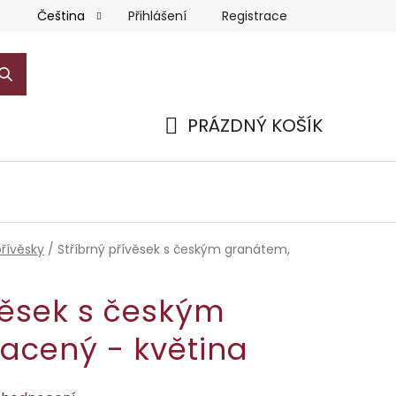
Přihlášení
Registrace
Čeština
PRÁZDNÝ KOŠÍK
NÁKUPNÍ
KOŠÍK
přívěsky
/
Stříbrný přívěsek s českým granátem,
věsek s českým
lacený - květina