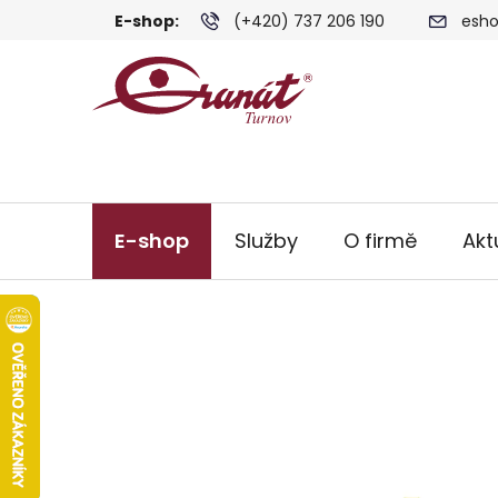
Přejít
E-shop:
(+420) 737 206 190
esho
na
obsah
E-shop
Služby
O firmě
Akt