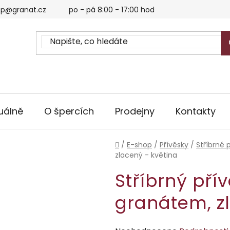
p@granat.cz
po - pá 8:00 - 17:00 hod
uálně
O špercích
Prodejny
Kontakty
Domů
/
E-shop
/
Přívěsky
/
Stříbrné 
zlacený - květina
Stříbrný pří
granátem, z