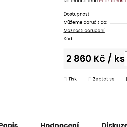
Průměrné
Neohodnoceno
Podrobnosti
hodnocení
Dostupnost
produktu
Můžeme doručit do:
je
Možnosti doručení
0,0
z
Kód:
5
hvězdiček.
2 860 Kč
/ ks
Měrná cena:
Tisk
Zeptat se
Popis
Hodnocení
Diskuz