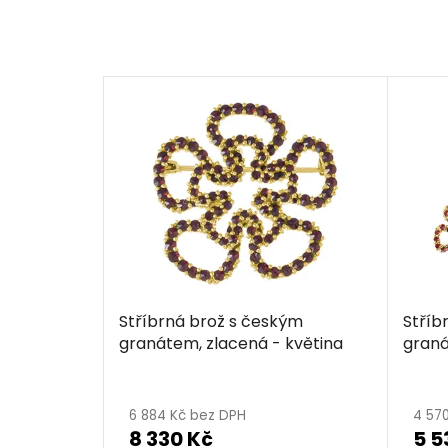
Stříbrná brož s českým
Stříb
granátem, zlacená - květina
graná
6 884 Kč bez DPH
4 57
8 330 Kč
5 5