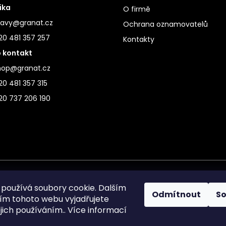
ika
O firmě
ravy@granat.cz
Ochrana oznamovatelů
20 481 357 257
Kontakty
 kontakt
hop@granat.cz
0 481 357 315
20 737 206 190
používá soubory cookie. Dalším
Odmítnout
S
m tohoto webu vyjadřujete
ejich používáním.. Více informací