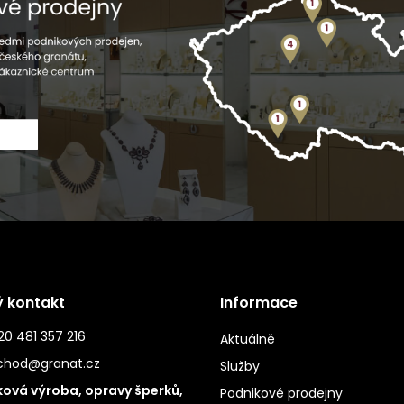
ý kontakt
Informace
0 481 357 216
Aktuálně
chod@granat.cz
Služby
ová výroba, opravy šperků,
Podnikové prodejny