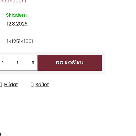
 hodnocení
Skladem
12.8.2026
14125141001
DO KOŠÍKU
Hlídat
Sdílet
e