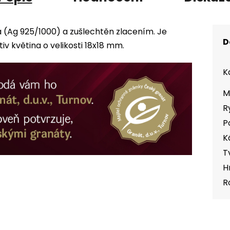
a (Ag 925/1000) a zušlechtěn zlacením. Je
D
 květina o velikosti 18x18 mm.
K
M
R
P
K
T
H
R