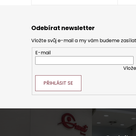
Z
á
Odebírat newsletter
p
a
Vložte svůj e-mail a my vám budeme zasíl
t
E-mail
í
Vlože
PŘIHLÁSIT SE