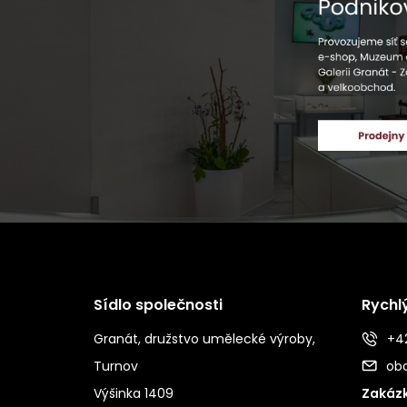
Sídlo společnosti
Rychl
Granát, družstvo umělecké výroby,
+42
Turnov
ob
Výšinka 1409
Zakázk