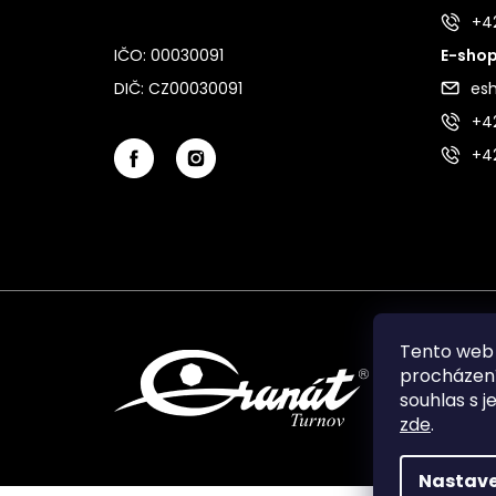
+4
IČO: 00030091
E-shop
DIČ: CZ00030091
es
+42
+4
Tento web 
procházení
souhlas s j
zde
.
Nastave