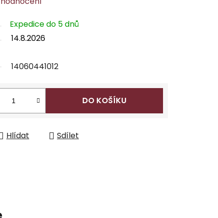
 hodnocení
Expedice do 5 dnů
14.8.2026
14060441012
DO KOŠÍKU
Hlídat
Sdílet
e