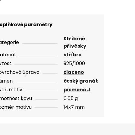
oplňkové parametry
Stříbrné
ategorie
přívěsky
ateriál
stříbro
yzost
925/1000
ovrchová úprava
zlaceno
ámen
český granát
var, motiv
písmeno J
motnost kovu
0.65 g
ozměr motivu
14x7 mm