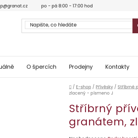
p@granat.cz
po - pá 8:00 - 17:00 hod
uálně
O špercích
Prodejny
Kontakty
Domů
/
E-shop
/
Přívěsky
/
Stříbrné 
zlacený - písmeno J
Stříbrný pří
granátem, z