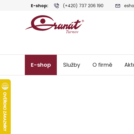
Přejít
E-shop:
(+420) 737 206 190
esho
na
obsah
E-shop
Služby
O firmě
Akt