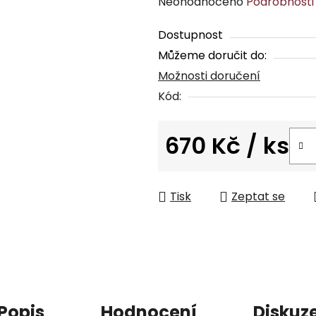
Průměrné
Neohodnoceno
Podrobnosti
hodnocení
Dostupnost
produktu
Můžeme doručit do:
je
Možnosti doručení
0,0
z
Kód:
5
hvězdiček.
670 Kč
/ ks
Měrná cena:
Tisk
Zeptat se
Popis
Hodnocení
Diskuz