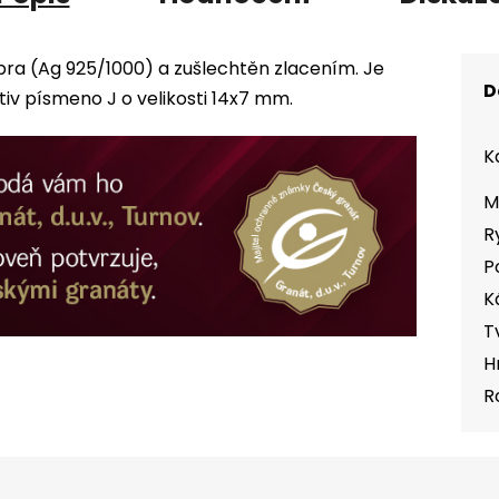
bra (Ag 925/1000) a zušlechtěn zlacením. Je
D
v písmeno J o velikosti 14x7 mm.
K
M
R
P
K
T
H
R