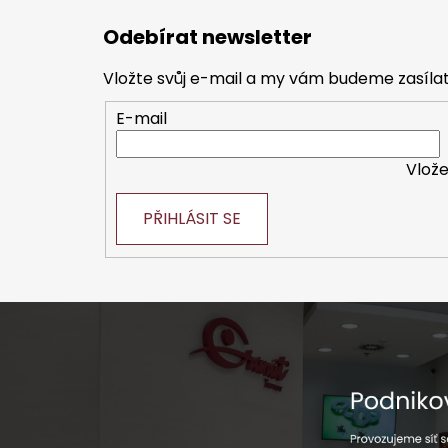
á
Odebírat newsletter
p
a
Vložte svůj e-mail a my vám budeme zasíl
t
E-mail
í
Vlože
PŘIHLÁSIT SE