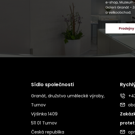
Sídlo společnosti
Rychl
Granát, družstvo umělecké výroby,
+42
Turnov
ob
Výšinka 1409
Zakázk
511 01 Turnov
protet
Česká republika
op