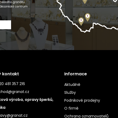
ý kontakt
Informace
0 481 357 216
Aktuálně
chod@granat.cz
Služby
ová výroba, opravy šperků,
Podnikové prodejny
ika
O firmě
ravy@granat.cz
Ochrana oznamovatelů