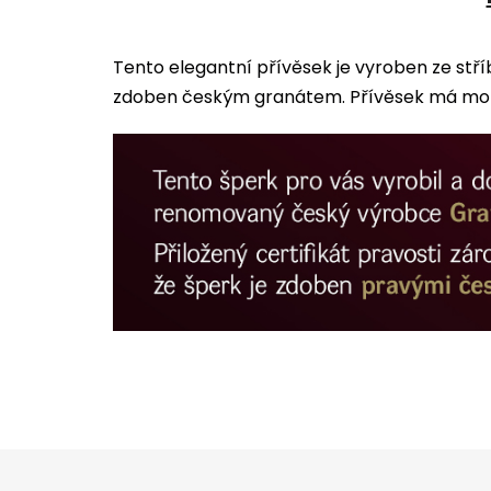
Tento elegantní přívěsek je vyroben ze stří
zdoben českým granátem. Přívěsek má moti
Z