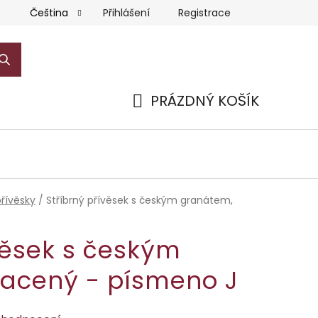
Přihlášení
Registrace
Čeština
PRÁZDNÝ KOŠÍK
NÁKUPNÍ
KOŠÍK
přívěsky
/
Stříbrný přívěsek s českým granátem,
věsek s českým
lacený - písmeno J