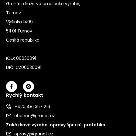
Granát, družstvo umělecké výroby,
Turnov
Výšinka 1409
511 01 Turnov
Česká republika
IČO: 00030091
DIČ: CZ00030091
Rychlý kontakt
+420 481 357 216
obchod@granat.cz
Zakázková výroba, opravy šperků, protetika
opravy@granat.cz