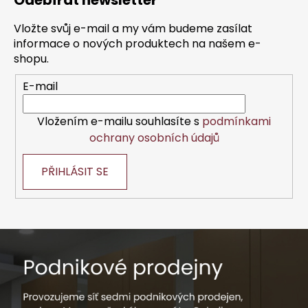
Odebírat newsletter
p
a
Vložte svůj e-mail a my vám budeme zasílat
t
informace o nových produktech na našem e-
í
shopu.
E-mail
Vložením e-mailu souhlasíte s
podmínkami
ochrany osobních údajů
PŘIHLÁSIT SE