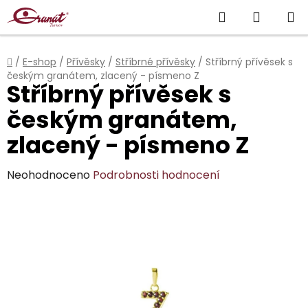
Přejít
Hledat
NÁKUP
na
obsah
KOŠÍK
Domů
/
E-shop
/
Přívěsky
/
Stříbrné přívěsky
/
Stříbrný přívěsek s
českým granátem, zlacený - písmeno Z
Stříbrný přívěsek s
českým granátem,
zlacený - písmeno Z
Průměrné
Neohodnoceno
Podrobnosti hodnocení
hodnocení
produktu
je
0,0
z
5
hvězdiček.