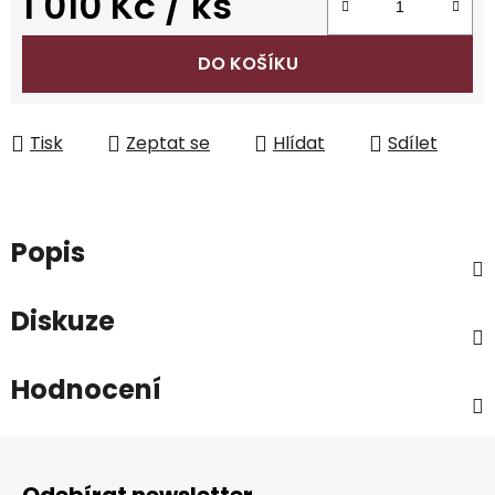
1 010 Kč
/ ks
Měrná cena:
DO KOŠÍKU
Tisk
Zeptat se
Hlídat
Sdílet
Popis
Diskuze
Hodnocení
Z
á