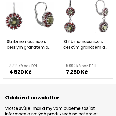
Stříbrné náušnice s
Stříbrné náušnice s
českým granátem a
českým granátem a
vltavínem, rhodiované
vltavínem, rhodiované
- květina
- květina
3 818 Kč bez DPH
5 992 Kč bez DPH
4 620 Kč
7 250 Kč
Z
á
Odebírat newsletter
p
a
Vložte svůj e-mail a my vám budeme zasílat
t
informace o nových produktech na našem e-