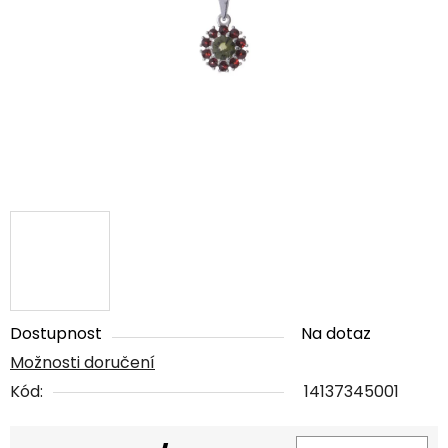
5
hvězdiček.
Dostupnost
Na dotaz
Možnosti doručení
Kód:
14137345001