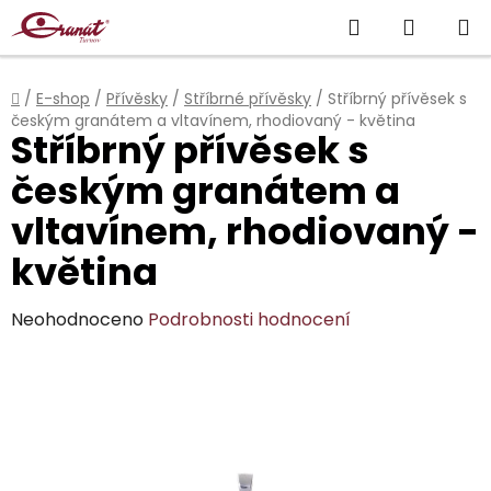
Přejít
Hledat
NÁKUP
na
obsah
KOŠÍK
Domů
/
E-shop
/
Přívěsky
/
Stříbrné přívěsky
/
Stříbrný přívěsek s
českým granátem a vltavínem, rhodiovaný - květina
Stříbrný přívěsek s
českým granátem a
vltavínem, rhodiovaný -
květina
Průměrné
Neohodnoceno
Podrobnosti hodnocení
hodnocení
produktu
je
0,0
z