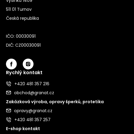
Výšinka 1409
511 01 Turnov
Česká republika
IČO: 00030091
DIČ: CZ00030091
Rychlý kontakt
+420 481 357 216
obchod@granat.cz
Zakázková výroba, opravy šperků, protetika
opravy@granat.cz
+420 481 357 257
E-shop kontakt