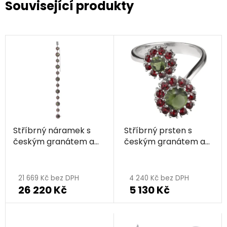
Související produkty
Stříbrný náramek s
Stříbrný prsten s
českým granátem a
českým granátem a
vltavínem, rhodiovaný
vltavínem, rhodiovaný
- květina
- květina
21 669 Kč bez DPH
4 240 Kč bez DPH
26 220 Kč
5 130 Kč