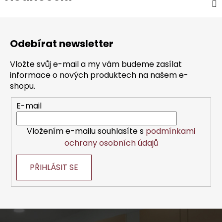
Z
á
Odebírat newsletter
p
a
Vložte svůj e-mail a my vám budeme zasílat
t
informace o nových produktech na našem e-
í
shopu.
E-mail
Vložením e-mailu souhlasíte s
podmínkami
ochrany osobních údajů
PŘIHLÁSIT SE