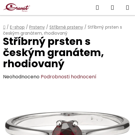
Přejít
Hledat
NÁKUP
na
obsah
KOŠÍK
Domů
/
E-shop
/
Prsteny
/
Stříbrné prsteny
/
Stříbrný prsten s
českým granátem, rhodiovaný
Stříbrný prsten s
českým granátem,
rhodiovaný
Průměrné
Neohodnoceno
Podrobnosti hodnocení
hodnocení
produktu
je
0,0
z
5
hvězdiček.