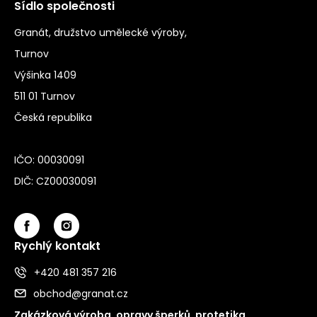
Sídlo společnosti
Granát, družstvo umělecké výroby,
Turnov
Výšinka 1409
511 01 Turnov
Česká republika
IČO: 00030091
DIČ: CZ00030091
Rychlý kontakt
+420 481 357 216
obchod@granat.cz
Zakázková výroba, opravy šperků, protetika