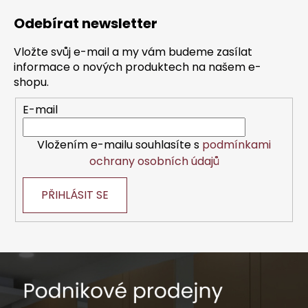
á
Odebírat newsletter
p
a
Vložte svůj e-mail a my vám budeme zasílat
t
informace o nových produktech na našem e-
í
shopu.
E-mail
Vložením e-mailu souhlasíte s
podmínkami
ochrany osobních údajů
PŘIHLÁSIT SE