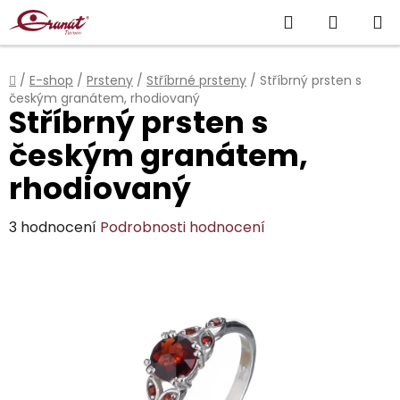
Přejít
Hledat
NÁKUP
na
obsah
KOŠÍK
Domů
/
E-shop
/
Prsteny
/
Stříbrné prsteny
/
Stříbrný prsten s
českým granátem, rhodiovaný
Stříbrný prsten s
českým granátem,
rhodiovaný
Průměrné
3 hodnocení
Podrobnosti hodnocení
hodnocení
produktu
je
5,0
z
5
hvězdiček.