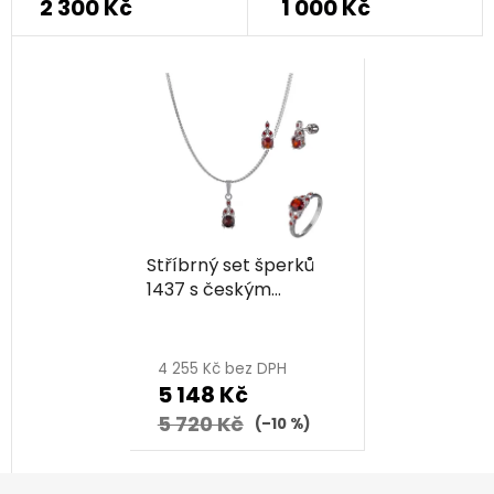
2 300 Kč
1 000 Kč
Stříbrný set šperků
1437 s českým
granátem, rhodiovaný
4 255 Kč bez DPH
5 148 Kč
5 720 Kč
(–10 %)
Z