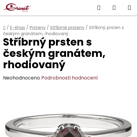
Přejít
Hledat
NÁKUP
na
obsah
KOŠÍK
Domů
/
E-shop
/
Prsteny
/
Stříbrné prsteny
/
Stříbrný prsten s
českým granátem, rhodiovaný
Stříbrný prsten s
českým granátem,
rhodiovaný
Průměrné
Neohodnoceno
Podrobnosti hodnocení
hodnocení
produktu
je
0,0
z
5
hvězdiček.