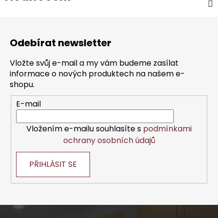
Z
á
Odebírat newsletter
p
a
Vložte svůj e-mail a my vám budeme zasílat
t
informace o nových produktech na našem e-
í
shopu.
E-mail
Vložením e-mailu souhlasíte s
podmínkami
ochrany osobních údajů
PŘIHLÁSIT SE