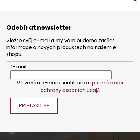
Z
á
Odebírat newsletter
p
a
Vložte svůj e-mail a my vám budeme zasílat
t
informace o nových produktech na našem e-
í
shopu.
E-mail
Vložením e-mailu souhlasíte s
podmínkami
ochrany osobních údajů
PŘIHLÁSIT SE