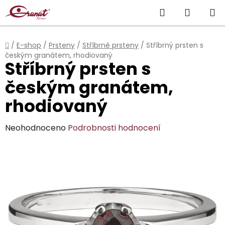
Přejít
Hledat
NÁKUP
na
obsah
KOŠÍK
Domů
/
E-shop
/
Prsteny
/
Stříbrné prsteny
/
Stříbrný prsten s
českým granátem, rhodiovaný
Stříbrný prsten s
českým granátem,
rhodiovaný
Průměrné
Neohodnoceno
Podrobnosti hodnocení
hodnocení
produktu
je
0,0
z
5
hvězdiček.