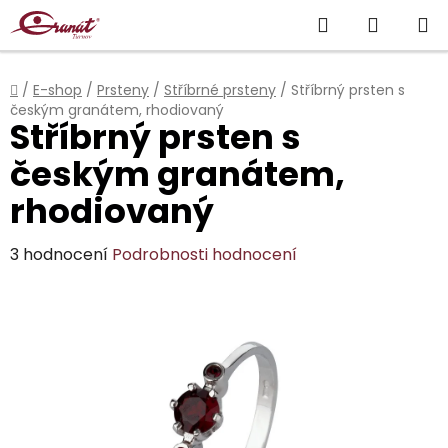
Přejít
Hledat
NÁKUP
na
obsah
KOŠÍK
Domů
/
E-shop
/
Prsteny
/
Stříbrné prsteny
/
Stříbrný prsten s
českým granátem, rhodiovaný
Stříbrný prsten s
českým granátem,
rhodiovaný
Průměrné
3 hodnocení
Podrobnosti hodnocení
hodnocení
produktu
je
4,3
z
5
hvězdiček.