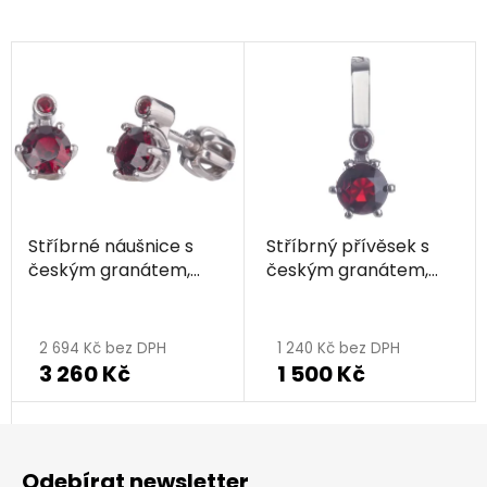
Stříbrné náušnice s
Stříbrný přívěsek s
českým granátem,
českým granátem,
rhodiované
rhodiovaný
2 694 Kč bez DPH
1 240 Kč bez DPH
3 260 Kč
1 500 Kč
Z
á
Odebírat newsletter