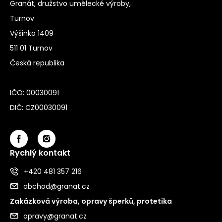
Granát, družstvo umělecké výroby,
Turnov
Výšinka 1409
511 01 Turnov
Česká republika
IČO: 00030091
DIČ: CZ00030091
Rychlý kontakt
+420 481 357 216
obchod@granat.cz
Zakázková výroba, opravy šperků, protetika
opravy@granat.cz