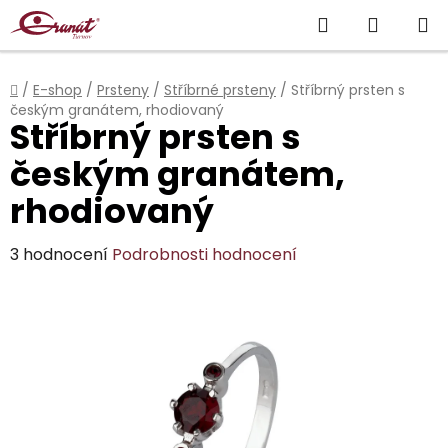
Přejít
Hledat
NÁKUP
na
obsah
KOŠÍK
Domů
/
E-shop
/
Prsteny
/
Stříbrné prsteny
/
Stříbrný prsten s
českým granátem, rhodiovaný
Stříbrný prsten s
českým granátem,
rhodiovaný
Průměrné
3 hodnocení
Podrobnosti hodnocení
hodnocení
produktu
je
4,3
z
5
hvězdiček.