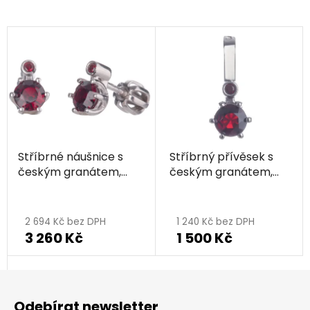
Stříbrné náušnice s
Stříbrný přívěsek s
českým granátem,
českým granátem,
rhodiované
rhodiovaný
2 694 Kč bez DPH
1 240 Kč bez DPH
3 260 Kč
1 500 Kč
Z
á
Odebírat newsletter