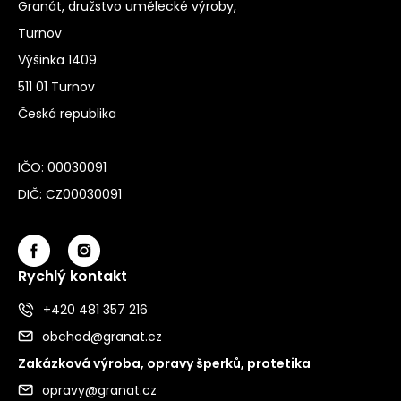
Granát, družstvo umělecké výroby,
Turnov
Výšinka 1409
511 01 Turnov
Česká republika
IČO: 00030091
DIČ: CZ00030091
Rychlý kontakt
+420 481 357 216
obchod@granat.cz
Zakázková výroba, opravy šperků, protetika
opravy@granat.cz