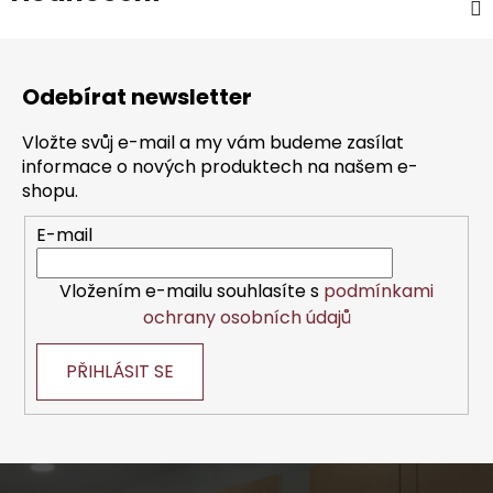
Z
á
Odebírat newsletter
p
a
Vložte svůj e-mail a my vám budeme zasílat
t
informace o nových produktech na našem e-
í
shopu.
E-mail
Vložením e-mailu souhlasíte s
podmínkami
ochrany osobních údajů
PŘIHLÁSIT SE