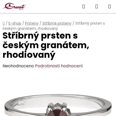
Přejít
Hledat
NÁKUP
na
obsah
KOŠÍK
Domů
/
E-shop
/
Prsteny
/
Stříbrné prsteny
/
Stříbrný prsten s
českým granátem, rhodiovaný
Stříbrný prsten s
českým granátem,
rhodiovaný
Průměrné
Neohodnoceno
Podrobnosti hodnocení
hodnocení
produktu
je
0,0
z
5
hvězdiček.