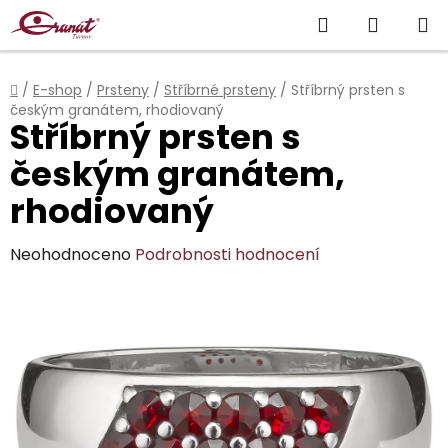
Přejít
Hledat
NÁKUP
na
obsah
KOŠÍK
Domů
/
E-shop
/
Prsteny
/
Stříbrné prsteny
/
Stříbrný prsten s
českým granátem, rhodiovaný
Stříbrný prsten s
českým granátem,
rhodiovaný
Průměrné
Neohodnoceno
Podrobnosti hodnocení
hodnocení
produktu
je
0,0
z
5
hvězdiček.