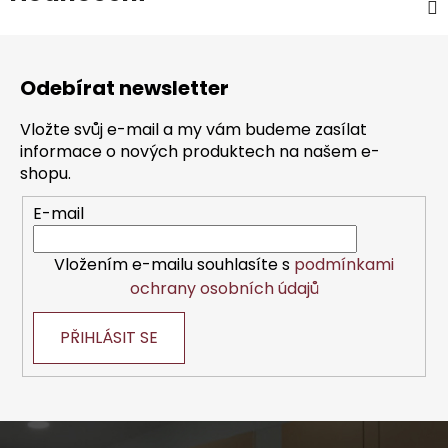
Z
á
Odebírat newsletter
p
a
Vložte svůj e-mail a my vám budeme zasílat
t
informace o nových produktech na našem e-
í
shopu.
E-mail
Vložením e-mailu souhlasíte s
podmínkami
ochrany osobních údajů
PŘIHLÁSIT SE