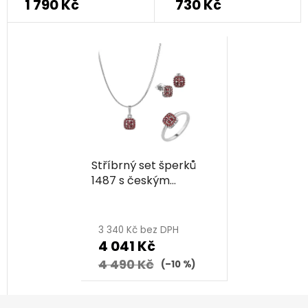
1 790 Kč
730 Kč
Stříbrný set šperků
1487 s českým
granátem, rhodiovaný
- čtverec
3 340 Kč bez DPH
4 041 Kč
4 490 Kč
(–10 %)
Z