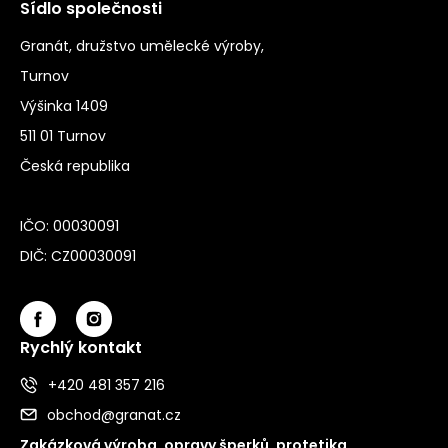
Sídlo společnosti
Granát, družstvo umělecké výroby,
Turnov
Výšinka 1409
511 01 Turnov
Česká republika
IČO: 00030091
DIČ: CZ00030091
Rychlý kontakt
+420 481 357 216
obchod@granat.cz
Zakázková výroba, opravy šperků, protetika