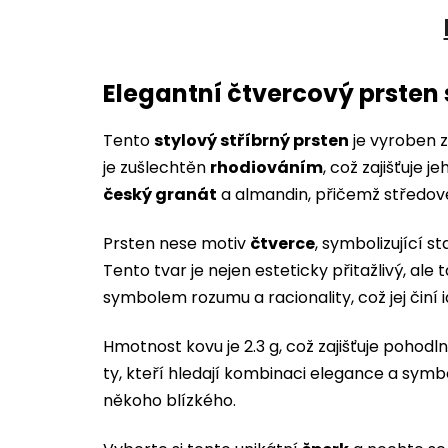
Elegantní čtvercový prsten
Tento
stylový stříbrný prsten
je vyroben z
je zušlechtěn
rhodiováním
, což zajišťuje 
český granát
a almandin, přičemž středov
Prsten nese motiv
čtverce
, symbolizující s
Tento tvar je nejen esteticky přitažlivý, ale
symbolem rozumu a racionality, což jej činí
Hmotnost kovu je 2.3 g, což zajišťuje pohodl
ty, kteří hledají kombinaci elegance a symb
někoho blízkého.