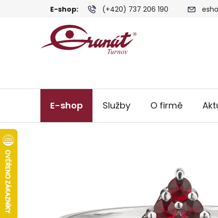
Přejít
E-shop:
(+420) 737 206 190
esho
na
obsah
E-shop
Služby
O firmě
Akt