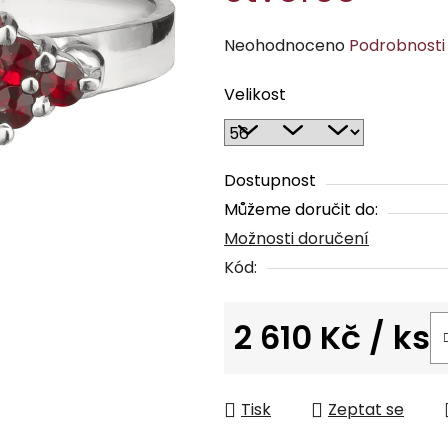
Průměrné
Neohodnoceno
Podrobnosti
hodnocení
Velikost
produktu
je
0,0
z
Dostupnost
5
Můžeme doručit do:
hvězdiček.
Možnosti doručení
Kód:
2 610 Kč
/ ks
Měrná cena:
Tisk
Zeptat se