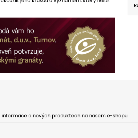
okouzlit jeho krásou a významem, který nese.
R
at informace o nových produktech na našem e-shopu.