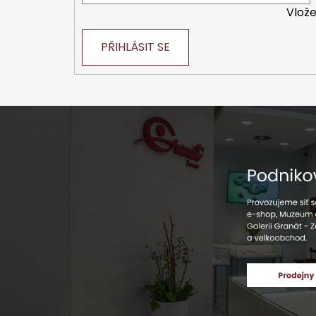
Vlože
PŘIHLÁSIT SE