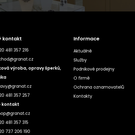
ý kontakt
Informace
0 481 357 216
Aktuálně
chod@granat.cz
Služby
ová výroba, opravy šperků,
Podnikové prodejny
ika
O firmě
ravy@granat.cz
Ochrana oznamovatelů
20 481 357 257
Kontakty
 kontakt
hop@granat.cz
0 481 357 315
20 737 206 190