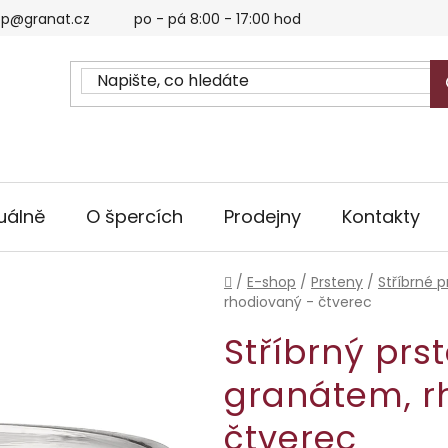
p@granat.cz
po - pá 8:00 - 17:00 hod
uálně
O špercích
Prodejny
Kontakty
Domů
/
E-shop
/
Prsteny
/
Stříbrné p
rhodiovaný - čtverec
Stříbrný prs
granátem, r
čtverec