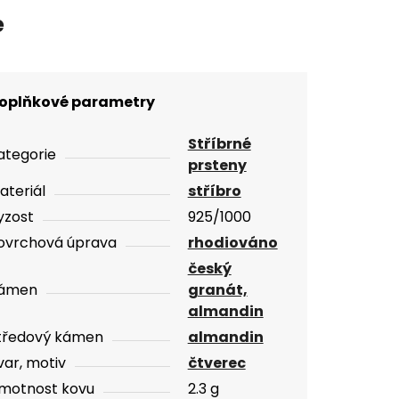
e
oplňkové parametry
Stříbrné
ategorie
prsteny
ateriál
stříbro
yzost
925/1000
ovrchová úprava
rhodiováno
český
ámen
granát,
almandin
tředový kámen
almandin
var, motiv
čtverec
motnost kovu
2.3 g