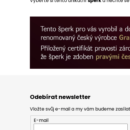
Vyberte si tento unikátní
šperk
a nechte se 
Z
á
Odebírat newsletter
p
a
Vložte svůj e-mail a my vám budeme zasíl
t
E-mail
í