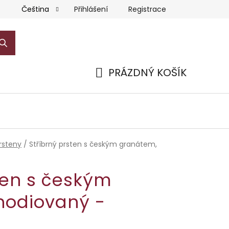
Přihlášení
Registrace
Čeština
PRÁZDNÝ KOŠÍK
NÁKUPNÍ
KOŠÍK
rsteny
/
Stříbrný prsten s českým granátem,
ten s českým
hodiovaný -