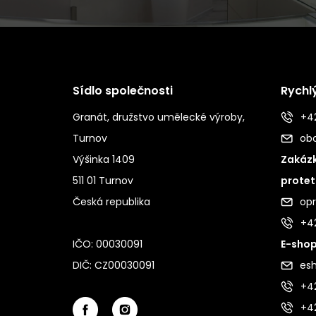
Sídlo společnosti
Rychl
Granát, družstvo umělecké výroby,
+42
Turnov
ob
Výšinka 1409
Zakázk
511 01 Turnov
protet
Česká republika
op
+4
IČO: 00030091
E-shop
DIČ: CZ00030091
es
+42
+4