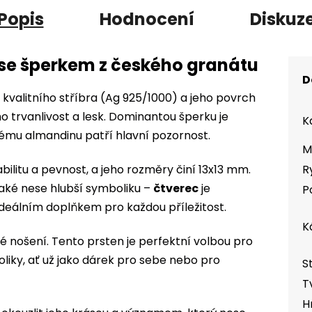
Popis
Hodnocení
Diskuz
 se šperkem z českého granátu
D
 kvalitního stříbra (Ag 925/1000) a jeho povrch
jeho trvanlivost a lesk. Dominantou šperku je
K
ému almandinu patří hlavní pozornost.
M
tabilitu a pevnost, a jeho rozměry činí 13x13 mm.
R
 také nese hlubší symboliku –
čtverec
je
P
 ideálním doplňkem pro každou příležitost.
K
né nošení. Tento prsten je perfektní volbou pro
oliky, ať už jako dárek pro sebe nebo pro
S
T
H