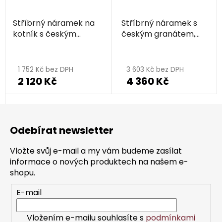
Stříbrný náramek na
Stříbrný náramek s
kotník s českým
českým granátem,
granátem, rhodiovaný
rhodiovaný - kruh
- kruh
1 752 Kč bez DPH
3 603 Kč bez DPH
2 120 Kč
4 360 Kč
Z
á
Odebírat newsletter
p
a
Vložte svůj e-mail a my vám budeme zasílat
t
informace o nových produktech na našem e-
í
shopu.
E-mail
Vložením e-mailu souhlasíte s
podmínkami