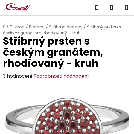
Přejít
Hledat
NÁKUP
na
obsah
KOŠÍK
Domů
/
E-shop
/
Prsteny
/
Stříbrné prsteny
/
Stříbrný prsten s
českým granátem, rhodiovaný - kruh
Stříbrný prsten s
českým granátem,
rhodiovaný - kruh
Průměrné
3 hodnocení
Podrobnosti hodnocení
hodnocení
produktu
je
4,7
z
5
hvězdiček.