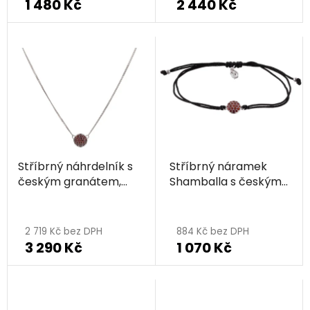
1 480 Kč
2 440 Kč
Stříbrný náhrdelník s
Stříbrný náramek
českým granátem,
Shamballa s českým
rhodiovaný - kruh
granátem, rhodiovaný
Průměrné
- kruh
hodnocení
2 719 Kč bez DPH
884 Kč bez DPH
3 290 Kč
1 070 Kč
produktu
je
5,0
z