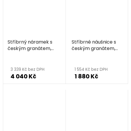
5
hvězdiček.
Stříbrný náramek s
Stříbrné náušnice s
českým granátem,
českým granátem,
rhodiovaný - kruh
rhodiované - kruh
3 339 Kč bez DPH
1 554 Kč bez DPH
4 040 Kč
1 880 Kč