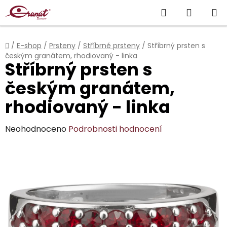
Přejít
Hledat
NÁKUP
na
obsah
KOŠÍK
Domů
/
E-shop
/
Prsteny
/
Stříbrné prsteny
/
Stříbrný prsten s
českým granátem, rhodiovaný - linka
Stříbrný prsten s
českým granátem,
rhodiovaný - linka
Průměrné
Neohodnoceno
Podrobnosti hodnocení
hodnocení
produktu
je
0,0
z
5
hvězdiček.