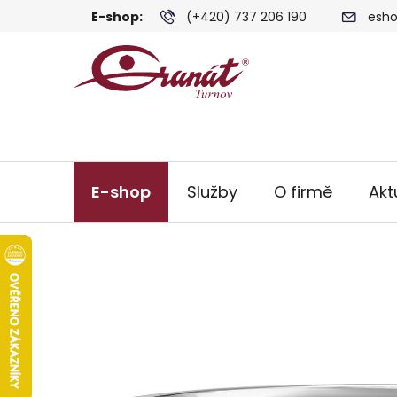
Přejít
E-shop:
(+420) 737 206 190
esho
na
obsah
E-shop
Služby
O firmě
Akt