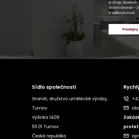
Sídlo společnosti
Rychl
Granát, družstvo umělecké výroby,
+42
Turnov
ob
Výšinka 1409
Zakázk
511 01 Turnov
protet
Česká republika
op