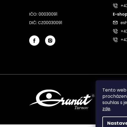
+4
IČO: 00030091
E-shop
DIČ: CZ00030091
es
+42
+4
Tento web 
procházení
souhlas s j
zde
.
Nastave