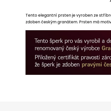
Tento elegantní prsten je vyroben ze stříb
zdoben českým granátem. Prsten má motiv l
Z