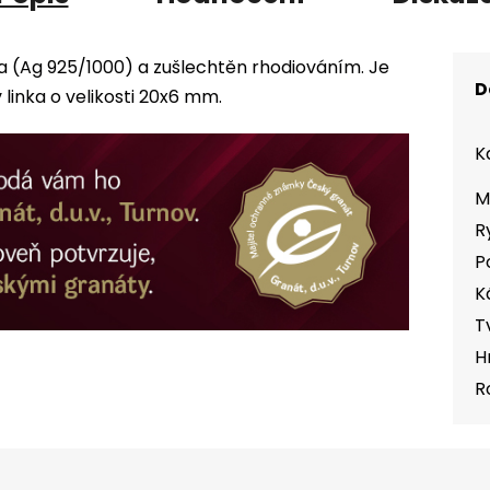
ra (Ag 925/1000) a zušlechtěn rhodiováním. Je
D
inka o velikosti 20x6 mm.
K
M
R
P
K
T
H
R