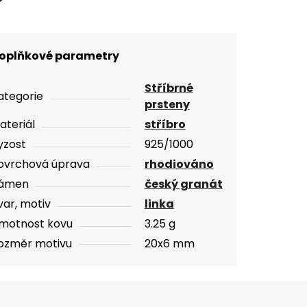
oplňkové parametry
Stříbrné
ategorie
prsteny
ateriál
stříbro
yzost
925/1000
ovrchová úprava
rhodiováno
ámen
český granát
var, motiv
linka
motnost kovu
3.25 g
ozměr motivu
20x6 mm