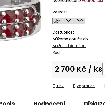
Průměrné
Neohodnoceno
Podrobnosti
hodnocení
Velikost
produktu
je
0,0
z
Dostupnost
5
Můžeme doručit do:
hvězdiček.
Možnosti doručení
Kód:
2 700 Kč
/ ks
Měrná cena:
Tisk
Zeptat se
Popis
Hodnocení
Diskuz