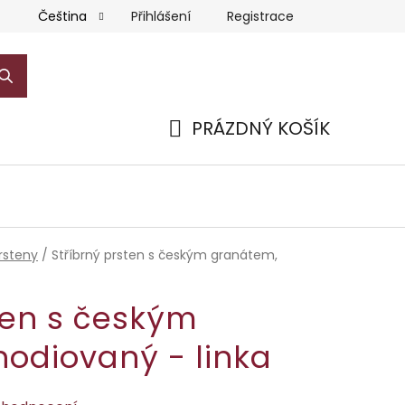
Přihlášení
Registrace
Čeština
PRÁZDNÝ KOŠÍK
NÁKUPNÍ
KOŠÍK
rsteny
/
Stříbrný prsten s českým granátem,
ten s českým
hodiovaný - linka