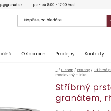
p@granat.cz
po - pá 8:00 - 17:00 hod
uálně
O špercích
Prodejny
Kontakty
Domů
/
E-shop
/
Prsteny
/
Stříbrné p
rhodiovaný - linka
Stříbrný prs
granátem, r