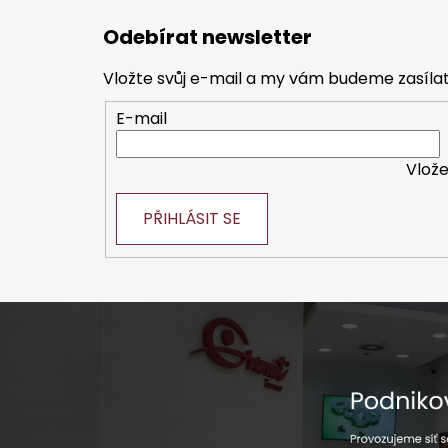
á
Odebírat newsletter
p
a
Vložte svůj e-mail a my vám budeme zasíl
t
E-mail
í
Vlože
PŘIHLÁSIT SE