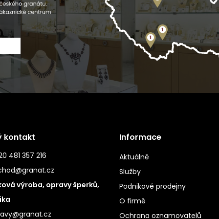
ý kontakt
Informace
0 481 357 216
Aktuálně
chod@granat.cz
Služby
ová výroba, opravy šperků,
Podnikové prodejny
ika
O firmě
ravy@granat.cz
Ochrana oznamovatelů