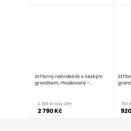
je
5,0
z
5
hvězdiček.
Stříbrný náhrdelník s českým
Stříb
granátem, rhodiovaný -
graná
obdélník
2 306 Kč bez DPH
760 
2 790 Kč
920
Z