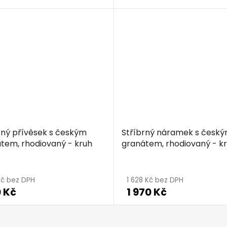
rný přívěsek s českým
Stříbrný náramek s česk
tem, rhodiovaný - kruh
granátem, rhodiovaný - k
Kč bez DPH
1 628 Kč bez DPH
 Kč
1 970 Kč