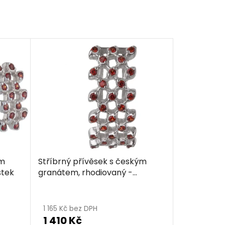
ým
Stříbrný přívěsek s českým
stek
granátem, rhodiovaný -
obdélník
1 165 Kč bez DPH
1 410 Kč