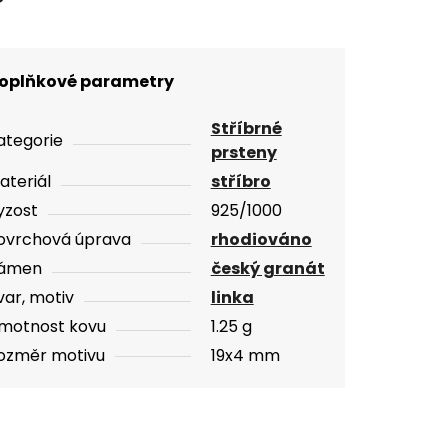
oplňkové parametry
Stříbrné
ategorie
prsteny
ateriál
stříbro
yzost
925/1000
ovrchová úprava
rhodiováno
ámen
český granát
var, motiv
linka
motnost kovu
1.25 g
ozměr motivu
19x4 mm