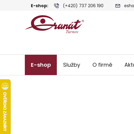
Přejít
E-shop:
(+420) 737 206 190
esho
na
obsah
E-shop
Služby
O firmě
Akt