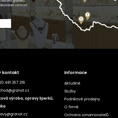
ý kontakt
Informace
0 481 357 216
Aktuálně
chod@granat.cz
Služby
ová výroba, opravy šperků,
Podnikové prodejny
ika
O firmě
ravy@granat.cz
Ochrana oznamovatelů