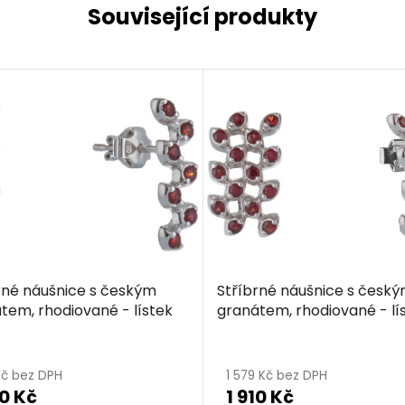
Související produkty
rné náušnice s českým
Stříbrné náušnice s česk
tem, rhodiované - lístek
granátem, rhodiované - lí
Kč bez DPH
1 579 Kč bez DPH
50 Kč
1 910 Kč