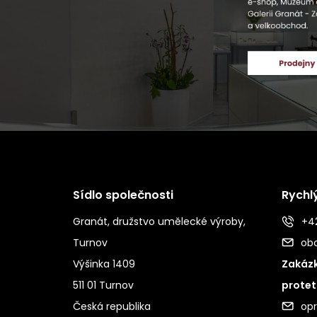
Sídlo společnosti
Rychl
Granát, družstvo umělecké výroby,
+42
Turnov
ob
Výšinka 1409
Zakázk
511 01 Turnov
protet
Česká republika
op