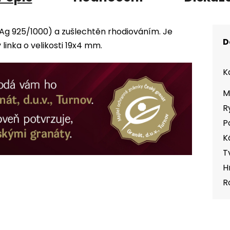
(Ag 925/1000) a zušlechtěn rhodiováním. Je
D
inka o velikosti 19x4 mm.
K
M
R
P
K
T
H
R