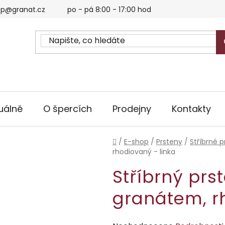
p@granat.cz
po - pá 8:00 - 17:00 hod
uálně
O špercích
Prodejny
Kontakty
Domů
/
E-shop
/
Prsteny
/
Stříbrné p
rhodiovaný - linka
Stříbrný prs
granátem, r