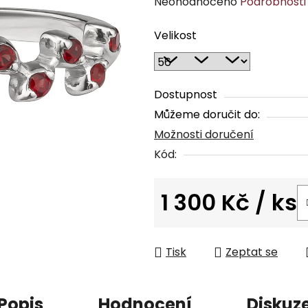
Průměrné
Neohodnoceno
Podrobnosti
hodnocení
Velikost
produktu
je
0,0
z
Dostupnost
5
Můžeme doručit do:
hvězdiček.
Možnosti doručení
Kód:
1 300 Kč
/ ks
Měrná cena:
Tisk
Zeptat se
Popis
Hodnocení
Diskuz