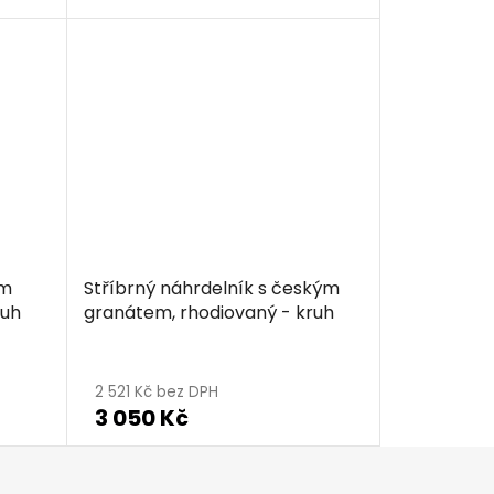
ým
Stříbrný náhrdelník s českým
ruh
granátem, rhodiovaný - kruh
2 521 Kč bez DPH
3 050 Kč