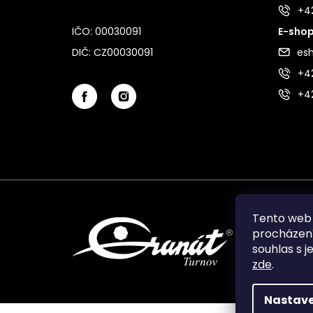
+4
IČO: 00030091
E-shop
DIČ: CZ00030091
es
+42
+4
Tento web 
procházení
souhlas s j
zde
.
Nastave