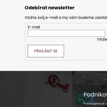
á
Odebírat newsletter
p
a
Vložte svůj e-mail a my vám budeme zasíl
t
E-mail
í
Vlože
PŘIHLÁSIT SE