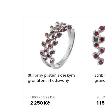
Stříbrný prsten s českým
Stříb
granátem, rhodiovaný
graná
Průměrné
hodnocení
1 860 Kč bez DPH
950 
2 250 Kč
1 1
produktu