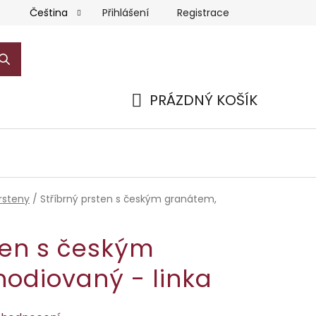
Přihlášení
Registrace
Čeština
PRÁZDNÝ KOŠÍK
NÁKUPNÍ
KOŠÍK
rsteny
/
Stříbrný prsten s českým granátem,
ten s českým
hodiovaný - linka